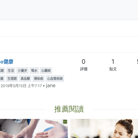
0
1
ho健康
評價
貼文
代謝
生活
小撇步
喝水
心臟病
梗塞
生理期
高血壓
傳染病
心血管疾病
jane
•
2019年5月15日 上午7:17
•