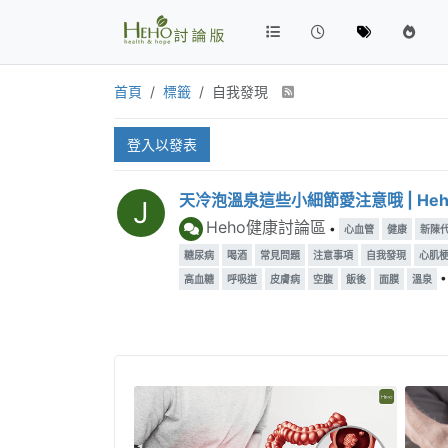
首頁
標籤
自我發現
登入以發表
天冷泡溫泉這些小細節愛注意哦 | He
J
Heho健康討論區
•
心血管
健康
新陳
糖尿病
喝酒
常見問題
注意事項
自我發現
心肌
高血糖
呼吸道
皮膚病
空腹
飯後
面膜
溫泉