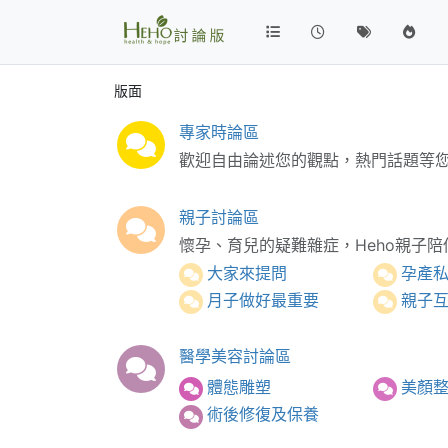
版面
專家時論區
歡迎自由論述您的觀點，熱門話題等
親子討論區
懷孕、育兒的疑難雜症，Heho親子陪
大家來提問
孕產
月子做好最重要
親子
醫學美容討論區
體態雕塑
美顏
術後修復及保養