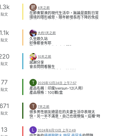
看起來好像很不錯
層，這些異位的內膜組織每個月仍會受到荷
1.3k
肥
但是要付出錢跟承擔的風險
4天之前
爾蒙刺激而增厚、出血，導致子宮肌肉層反
就會覺得做這個真的值得嗎?
覆發炎及增生。
在節奏緊湊的現代生活中，無論是面對日常
貼文
會不會以後會後悔啊?
隨著病情持續發展，子宮會逐漸肥厚，體積
環境的隱形威脅、隨年齡增長而下降的免疫
比正常人大，甚至可能由原本約雞蛋大小增
防禦，或是大病初癒後的體力重建，人們對
大至拳頭大小，部分患者的子宮甚至可達懷
於「源頭保養」與「天然防護」的需求日益
孕10至12週左右的大小。
深圳終止懷孕
強烈。在眾多保健成分中，來自大海的天然
1.1k
大約1天之前
因此，許多患者除了經痛外，也會出現下腹
寶藏——褐藻糖膠(Fucoidan)，近年來成為
悶脹、頻尿、骨盆壓迫感等不適。
國際預防醫學與營養學界矚目的焦點。
久坐跟久站
貼文
停經後子宮真的會變小嗎?
褐藻糖膠是什麼?揭開深海高分子多醣體的神
好像都會有耶
答案是大多數情況下會。
秘面紗
因為有蠻多人都有痔瘡問題
子宮肌腺症屬於雌激素依賴性疾病，當女性
簡而言之，褐藻糖膠(Fucoidan，又稱岩藻多
也建議有一些症狀或不舒服的時候
進入更年期後，卵巢功能逐漸衰退，雌激素
220
醣)是一種萃取自海洋褐藻類(如墨角藻、裙帶
就先去看醫生
10天之前
及黃體素分泌大幅下降，肌腺症病灶失去荷
菜孢子葉、沖繩海藻等)的天然高分子多醣
不要拖到很晚才看阿
感謝分享
爾蒙刺激後，活性會逐漸降低。
貼文
體。如果您曾觀察過新鮮的海藻，會發現其
會去問問看醫生
因此停經後通常會出現以下變化：
表面覆蓋著一層黏黏滑滑的物質，這正是褐
可以讓他吃的話就去買速養遼
子宮體積逐漸縮小。
藻糖膠的所在之處。
能讓他副作用解決最重要
子宮肌肉層厚度減少。
在自然界中，這層黏液是褐藻抵禦強烈陽光
病灶慢慢萎縮。
大陸終止懷孕
77
照射、承受海浪衝擊以及防止乾燥的「天然
T
2025年12月24日 上午7:57
骨盆充血情況改善。
保護膜」。科學家進一步研究發現，這項天
產品名稱：印度lversun-12(人用）
子宮壓迫感逐漸減輕。
然成分主要由岩藻糖(L-Fucose)及硫酸基
貼文
產品規格：100顆/盒
一般而言，停經後6個月至2年間，子宮會慢
(Sulfate Group)高度結合而成。這種獨特的
產品產地：印度
慢縮小，但縮小速度及程度因人而異。
硫化多醣體結構，正是其展現強大生物活性
保質期限：三年（以實際收到為準）
停經後子宮會恢復正常大小嗎?
與特殊保健效益的核心關鍵。
671
產品成分：每片含伊維菌素12mg
T
不一定。
研究表明，褐藻糖膠中的「硫酸基結合率」
7天之前
產品特點：含有vermectin Dispersible是體
雖然子宮通常會縮小，但並不是每位患者都
直接決定了其生理活性。硫酸基含量越高，
很多男性朋友總是在的夫妻生活中表現太
貼文
外COVID-19致病病毒（SARS-COV-2）的
能恢復到正常女性子宮大小。
其分子鏈在人體內的生物展現度與調節機制
快，另一半不滿意，自己也很懊惱。這種“時
抑制劑。Iversus含有用於治療COVID-19的
影響恢復程度的因素包括：
就越為顯著。
間短”的問題，在醫學上有一套治療方案，下
伊維菌素分散劑
肌腺症病灶範圍是否廣泛。
深度剖析：褐藻糖膠的 5 大核心健康功效
麵就給大家說一說。
預防病毒：一週一次，一次一顆，飯後服
患病時間長短。
隨著生物醫學技術的飛速發展，關於褐藻糖
13
一、行為訓練
L
用。（注意：所在城市近期有病毒才需要預
2024年6月13日 上午2:49
停經前子宮是否已明顯肥大。
膠的研究論文已在國際權威期刊(如
這個方法不用吃藥，靠自己練習。目的是增
防，如果周邊沒有疫情了就沒必要一直吃
中年後的
攝護腺肥大,頻尿,夜尿多
的問題
是否同時合併子宮肌瘤。