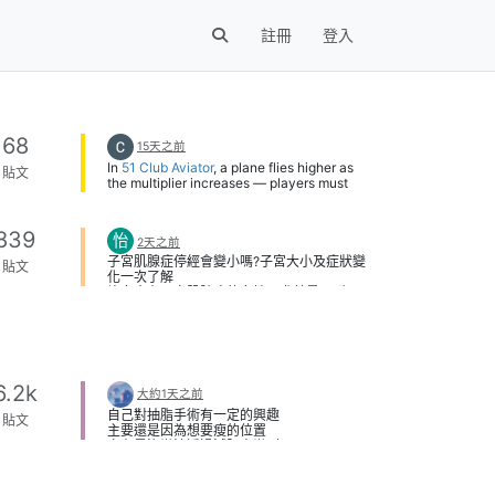
註冊
登入
68
15天之前
In
51 Club Aviator
, a plane flies higher as
貼文
the multiplier increases — players must
cash out before it flies away.
The longer you wait, the bigger the
reward, but timing your exit is the key skill
839
怡
2天之前
that separates winners from losers.
子宮肌腺症停經會變小嗎?子宮大小及症狀變
貼文
化一次了解
許多患有子宮肌腺症的女性，尤其是40歲以
上接近更年期時，都會聽到一句話：「等停
經就好了。」因此不少人會好奇，子宮肌腺
症停經後真的會變小嗎?子宮是不是可以恢復
正常大小?經痛、經血過多等症狀又會不會完
全消失?
事實上，子宮肌腺症是一種與女性荷爾蒙密
6.2k
大約1天之前
切相關的疾病，停經後因雌激素分泌下降，
自己對抽脂手術有一定的興趣
大多數患者的子宮確實會逐漸縮小，症狀也
貼文
主要還是因為想要瘦的位置
會明顯改善，但並非所有人都會恢復正常，
實在是沒辦法透過減肥來辦到
也不是每位患者都能單靠等待停經解決問
可是抽脂畢竟有風險
題。
即便是看到現在很多人
子宮肌腺症為什麼會讓子宮變大?
有在做的威塑抽脂
子宮肌腺症是指子宮內膜組織侵入子宮肌肉