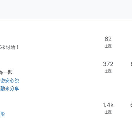
62
主題
您來討論！
372
主題
你一起
私密安心說
互動來分享
1.4k
主題
整形