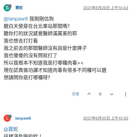
寶
寶妮
2021年6月29日 上午10:43
@lanpaw9
我剛剛估狗
靚白天使是在台北車站那間嗎?
聽你打的狀況感覺醫師滿厲害的耶
我也想去打打看
我之前去的那間醫師沒有說是什麼牌子
我也傻傻的沒有問就打了
所以我根本不知道我是打哪種肉毒><
現在認真做功課才知道肉毒有很多不同種可以選
想請問你是打哪種呀?
分享
0
L
lanpaw9
2021年6月30日 上午10:35
@寶妮
這樣滿危險的欸！