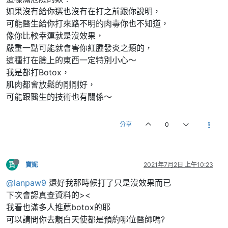
如果沒有給你選也沒有在打之前跟你說明，
可能醫生給你打來路不明的肉毒你也不知道，
像你比較幸運就是沒效果，
嚴重一點可能就會害你紅腫發炎之類的，
這種打在臉上的東西一定特別小心～
我是都打Botox，
肌肉都會放鬆的剛剛好，
可能跟醫生的技術也有關係～
分享
0
寶
寶妮
2021年7月2日 上午10:23
@lanpaw9
還好我那時候打了只是沒效果而已
下次會認真查資料的><
我看也滿多人推薦botox的耶
可以請問你去靚白天使都是預約哪位醫師嗎?