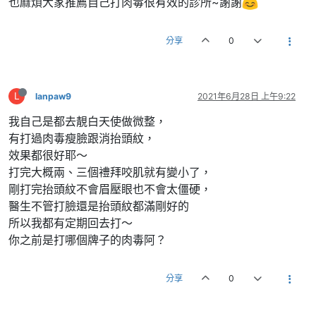
也麻煩大家推薦自己打肉毒很有效的診所~謝謝
分享
0
L
lanpaw9
2021年6月28日 上午9:22
我自己是都去靚白天使做微整，
有打過肉毒瘦臉跟消抬頭紋，
效果都很好耶～
打完大概兩、三個禮拜咬肌就有變小了，
剛打完抬頭紋不會眉壓眼也不會太僵硬，
醫生不管打臉還是抬頭紋都滿剛好的
所以我都有定期回去打～
你之前是打哪個牌子的肉毒阿？
分享
0