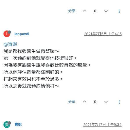
分享
0
L
lanpaw9
2021年7月5日 上午4:15
@寶妮
我是都找張醫生做微整喔～
第一次預約到他就覺得他技術很好，
因為我有跟醫生說我喜歡比較自然的感覺，
所以他評估劑量都滿剛好的，
打起來有效果也不至於過多，
所以之後就都預約給他打～
分享
0
寶
寶妮
2021年7月7日 上午9:34