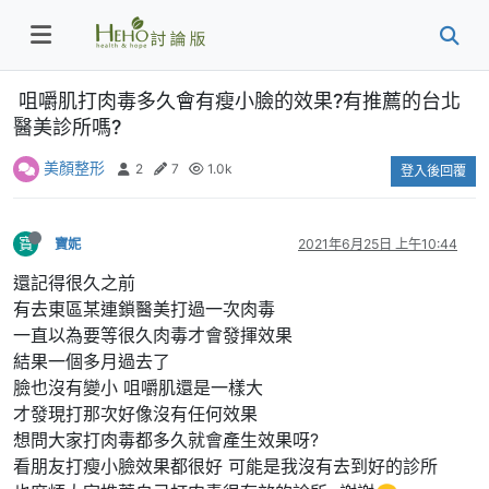
咀嚼肌打肉毒多久會有瘦小臉的效果?有推薦的台北
醫美診所嗎?
美顏整形
2
7
1.0k
登入後回覆
寶
寶妮
2021年6月25日 上午10:44
還記得很久之前
有去東區某連鎖醫美打過一次肉毒
一直以為要等很久肉毒才會發揮效果
結果一個多月過去了
臉也沒有變小 咀嚼肌還是一樣大
才發現打那次好像沒有任何效果
想問大家打肉毒都多久就會產生效果呀?
看朋友打瘦小臉效果都很好 可能是我沒有去到好的診所