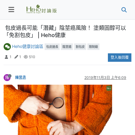
包皮過長可能「潛藏」陰莖癌風險！ 塗類固醇可以
「免割包皮」 | Heho健康
Heho健康討論區
包皮過長
陰莖癌
割包皮
限制級
1
1
510
登入後回覆
陳
陳昱丞
2019年11月3日 上午6:09