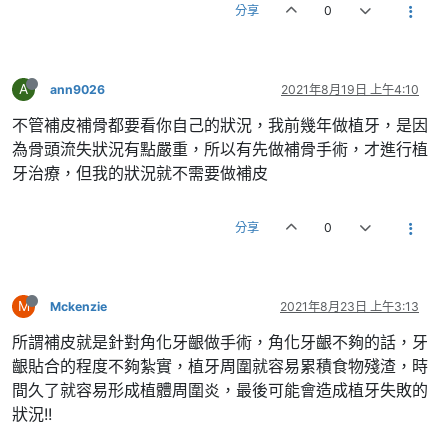
分享
0
A
ann9026
2021年8月19日 上午4:10
不管補皮補骨都要看你自己的狀況，我前幾年做植牙，是因
為骨頭流失狀況有點嚴重，所以有先做補骨手術，才進行植
牙治療，但我的狀況就不需要做補皮
分享
0
M
Mckenzie
2021年8月23日 上午3:13
所謂補皮就是針對角化牙齦做手術，角化牙齦不夠的話，牙
齦貼合的程度不夠紮實，植牙周圍就容易累積食物殘渣，時
間久了就容易形成植體周圍炎，最後可能會造成植牙失敗的
狀況!!