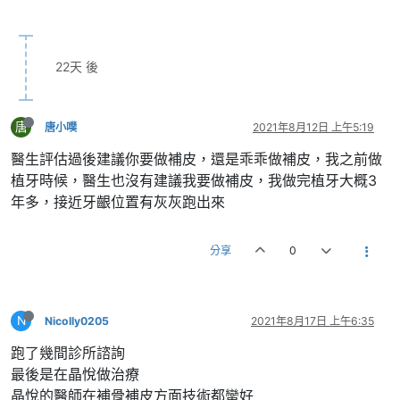
22天 後
唐
唐小噗
2021年8月12日 上午5:19
醫生評估過後建議你要做補皮，還是乖乖做補皮，我之前做
植牙時候，醫生也沒有建議我要做補皮，我做完植牙大概3
年多，接近牙齦位置有灰灰跑出來
分享
0
N
Nicolly0205
2021年8月17日 上午6:35
跑了幾間診所諮詢
最後是在晶悅做治療
晶悅的醫師在補骨補皮方面技術都蠻好