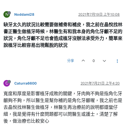
N
Noddami28
2021年7月19日 上午10:08
缺牙太久的狀況比較需要做補骨和補皮，我之前在晶悅找林
書正醫生做植牙時候，林醫生有和我本身的角化牙齦不足的
狀況，角化牙齦不足也會造成植牙沒辦法承受外力，簡單來
說植牙比較容易出現鬆脫的狀況
分享
0
C
Caturra6600
2021年7月21日 上午4:20
寬度和厚度是影響植牙成敗的關鍵，牙肉夠不夠是指角化牙
齦夠不夠，所以醫生是幫你補的是角化牙齦喔，我之前也是
去晶悅找林醫生做植牙，林醫生再治療前的說明都還蠻仔
細，我是覺得有什麼問題都可以問醫生或護士，清楚了解
後，做治療也比較安心