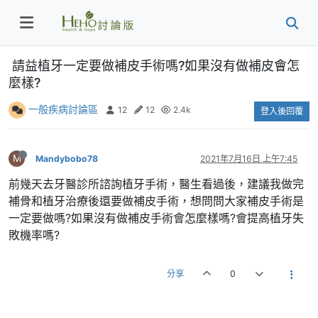
請益植牙一定要做補皮手術嗎?如果沒有做補皮會怎
麼樣?
一般疾病討論區
12
12
2.4k
登入後回覆
M
Mandybobo78
2021年7月16日 上午7:45
前幾天去牙醫診所諮詢植牙手術，醫生看過後，建議我做完
補骨和植牙治療後還要做補皮手術，想問問大家補皮手術是
一定要做嗎?如果沒有做補皮手術會怎麼樣嗎?會提高植牙失
敗機率嗎?
分享
0