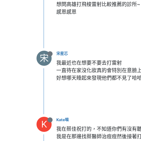
想問高雄打飛梭雷射比較推薦的診所~
感恩感恩
宋星芯
宋
我最近也在想要不要去打雷射
一直待在家沒化妝真的會特別在意臉上的
好想哪天睡起來發現他們都不見了哈
Kate喵
K
我在蔡佳祝打的，不知道你們有沒有
我是在那邊找蔡醫師治痘痘然後接著