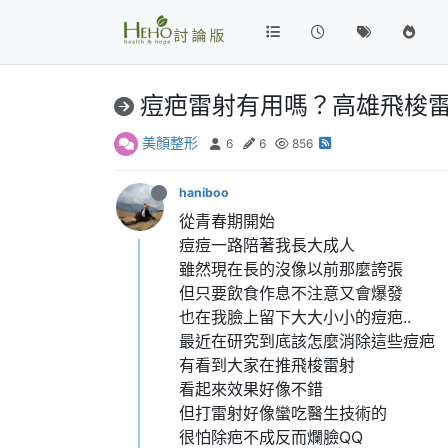
痘疤雷射有用嗎？高雄飛梭
美顏整形
6
6
856
haniboo
從青春期開始
痘痘一路陪著我長大成人
雖然現在長的沒像以前那麼誇張
但只要飲食作息不注意又會爆發
也在我臉上留下大大小小的痘疤..
最近在研究到底該怎麼消除這些痘疤
有看到大家在推飛梭雷射
看起來效果好像不錯
但打雷射好像蠻吃醫生技術的
很怕除疤不成反而爛臉QQ