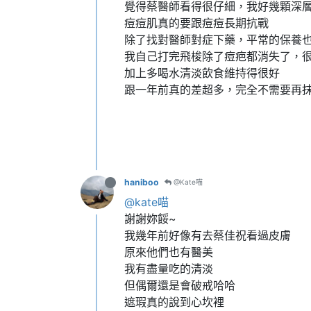
覺得蔡醫師看得很仔細，我好幾顆深
痘痘肌真的要跟痘痘長期抗戰
除了找對醫師對症下藥，平常的保養
我自己打完飛梭除了痘疤都消失了，
加上多喝水清淡飲食維持得很好
跟一年前真的差超多，完全不需要再
haniboo
@Kate喵
@kate喵
謝謝妳餒~
我幾年前好像有去蔡佳祝看過皮膚
原來他們也有醫美
我有盡量吃的清淡
但偶爾還是會破戒哈哈
遮瑕真的說到心坎裡