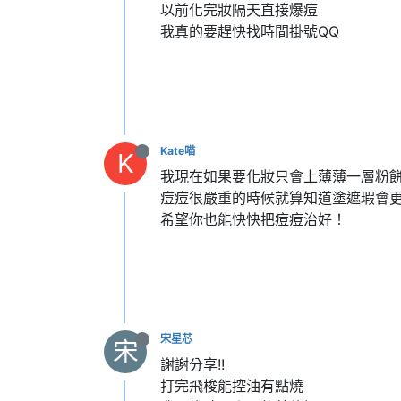
以前化完妝隔天直接爆痘
我真的要趕快找時間掛號QQ
Kate喵
K
我現在如果要化妝只會上薄薄一層粉
痘痘很嚴重的時候就算知道塗遮瑕會
希望你也能快快把痘痘治好！
宋星芯
宋
謝謝分享!!
打完飛梭能控油有點燒