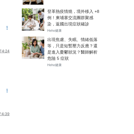
4:24
4:39