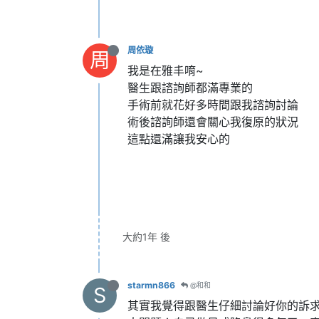
周依璇
周
我是在雅丰唷~
醫生跟諮詢師都滿專業的
手術前就花好多時間跟我諮詢討論
術後諮詢師還會關心我復原的狀況
這點還滿讓我安心的
大約1年 後
starmn866
@和和
S
其實我覺得跟醫生仔細討論好你的訴