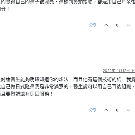
真的覺得自己的鼻子很漂亮，鼻樑到鼻頭接順，都是用自己耳朵
加分！
分享
0
2022年11月12日 下
生討論醫生能夠明確知道你的想法，而且他有這個技術的話，我
我自己做日式隆鼻我是非常滿意的，醫生說可以用自己耳後組織
而且要微調還有保固服務！
分享
0