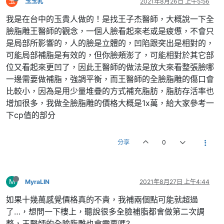
玉
玉玉乳
2021年8月26日 上午5:56
我是在台中的玉貴人做的！是找王子杰醫師，大概說一下全
臉脂雕王醫師的觀念，一個人臉看起來老或是疲憊，不會只
是局部所影響的，人的臉是立體的，凹陷跟突出是相對的，
可能局部補脂是有效的，但你臉頰澎了，可能相對於其它部
位又看起來更凹了，因此王醫師的做法是放大來看整張臉哪
一邊需要做補脂，強調平衡，而王醫師的全臉脂雕的傷口會
比較小，因為是用少量堆疊的方式補充脂肪，脂肪存活率也
增加很多，我做全臉脂雕的價格大概是1x萬，給大家參考一
下cp值的部分
分享
0
M
MyraLIN
2021年8月27日 上午4:44
如果十幾萬感覺價格真的不貴，我補兩個點可能就超過
了…，想問一下樓上，聽說很多全臉補脂都會做第二次調
整，王醫師的全臉脂雕也會需要嗎?