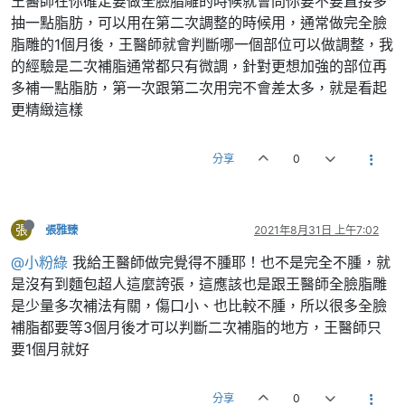
王醫師在你確定要做全臉脂雕的時候就會問你要不要直接多
抽一點脂肪，可以用在第二次調整的時候用，通常做完全臉
脂雕的1個月後，王醫師就會判斷哪一個部位可以做調整，我
的經驗是二次補脂通常都只有微調，針對更想加強的部位再
多補一點脂肪，第一次跟第二次用完不會差太多，就是看起
更精緻這樣
分享
0
張
張雅臻
2021年8月31日 上午7:02
@小粉綠
我給王醫師做完覺得不腫耶！也不是完全不腫，就
是沒有到麵包超人這麼誇張，這應該也是跟王醫師全臉脂雕
是少量多次補法有關，傷口小、也比較不腫，所以很多全臉
補脂都要等3個月後才可以判斷二次補脂的地方，王醫師只
要1個月就好
分享
0