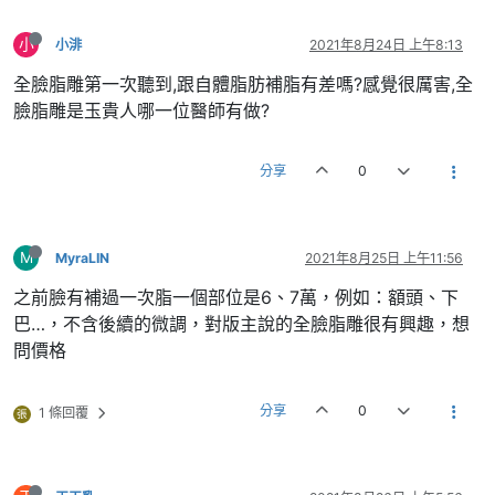
小
小渄
2021年8月24日 上午8:13
全臉脂雕第一次聽到,跟自體脂肪補脂有差嗎?感覺很厲害,全
臉脂雕是玉貴人哪一位醫師有做?
分享
0
M
MyraLIN
2021年8月25日 上午11:56
之前臉有補過一次脂一個部位是6、7萬，例如：額頭、下
巴…，不含後續的微調，對版主說的全臉脂雕很有興趣，想
問價格
分享
0
1 條回覆
張