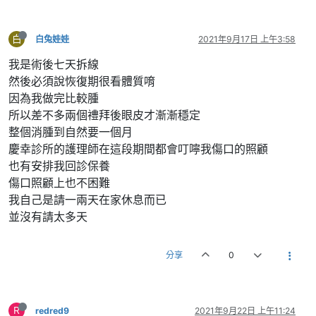
白
白兔娃娃
2021年9月17日 上午3:58
我是術後七天拆線
然後必須說恢復期很看體質唷
因為我做完比較腫
所以差不多兩個禮拜後眼皮才漸漸穩定
整個消腫到自然要一個月
慶幸診所的護理師在這段期間都會叮嚀我傷口的照顧
也有安排我回診保養
傷口照顧上也不困難
我自己是請一兩天在家休息而已
並沒有請太多天
分享
0
R
redred9
2021年9月22日 上午11:24