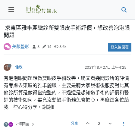
求東區雅丰麗緻診所雙眼皮手術評價，想改善泡泡眼
問題
美顏整形
8
14
8.6k
登入後回覆
佳
佳欣
2021年8月27日 上午4:25
有泡泡眼問題想做雙眼皮手術改善，爬文看幾間診所的評價
有考慮去東區的雅丰麗緻，主要是聽大家說術後服務對比其
他診所算是做得蠻完整的，不過還是想知道手術的評價和醫
師的技術如何，畢竟沒動過手術難免會擔心，再麻煩各位給
我一些心得分享，謝謝!!
分享
0
2 條回覆
S
一