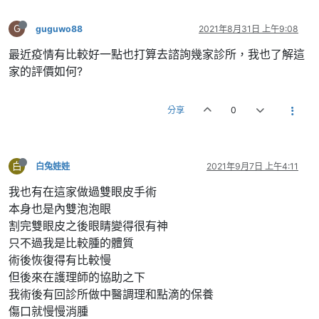
G
guguwo88
2021年8月31日 上午9:08
最近疫情有比較好一點也打算去諮詢幾家診所，我也了解這
家的評價如何?
分享
0
白
白兔娃娃
2021年9月7日 上午4:11
我也有在這家做過雙眼皮手術
本身也是內雙泡泡眼
割完雙眼皮之後眼睛變得很有神
只不過我是比較腫的體質
術後恢復得有比較慢
但後來在護理師的協助之下
我術後有回診所做中醫調理和點滴的保養
傷口就慢慢消腫