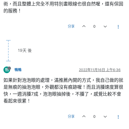
術，而且整體上完全不用特別畫眼線也很自然喔，還有保固
的服務！
分享
0
19天 後
鴨
鴨鴨
2022年11月16日 上午6:36
如果針對泡泡眼的處理，滿推薦內開的方式，我自己做的就
是無痕的抽泡泡眼，外觀都沒有痕跡喔！而且消腫速度算很
快，一週消腫7成，泡泡眼抽掉後，不腫了，感覺比較不會
看起來很累！
分享
0