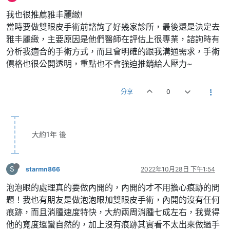
我也很推薦雅丰麗緻!
當時要做雙眼皮手術前諮詢了好幾家診所，最後還是決定去
雅丰麗緻，主要原因是他們醫師在評估上很專業，諮詢時有
分析我適合的手術方式，而且會明確的跟我溝通需求，手術
價格也很公開透明，重點也不會強迫推銷給人壓力~
分享
0
大約1年 後
S
starmn866
2022年10月28日 下午1:54
泡泡眼的處理真的要做內開的，內開的才不用擔心痕跡的問
題！我也有朋友是做泡泡眼加雙眼皮手術，內開的沒有任何
痕跡，而且消腫速度特快，大約兩周消腫七成左右，我覺得
他的寬度還蠻自然的，加上沒有痕跡其實看不太出來做過手