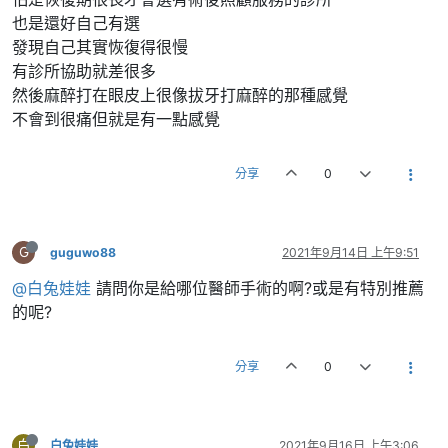
也是還好自己有選
發現自己其實恢復得很慢
有診所協助就差很多
然後麻醉打在眼皮上很像拔牙打麻醉的那種感覺
不會到很痛但就是有一點感覺
分享
0
G
guguwo88
2021年9月14日 上午9:51
@白兔娃娃
請問你是給哪位醫師手術的啊?或是有特別推薦
的呢?
分享
0
白
白兔娃娃
2021年9月16日 上午3:06