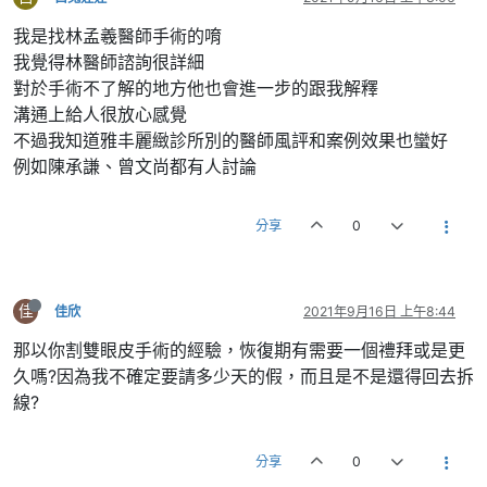
我是找林孟羲醫師手術的唷
我覺得林醫師諮詢很詳細
對於手術不了解的地方他也會進一步的跟我解釋
溝通上給人很放心感覺
不過我知道雅丰麗緻診所別的醫師風評和案例效果也蠻好
例如陳承謙、曾文尚都有人討論
分享
0
佳
佳欣
2021年9月16日 上午8:44
那以你割雙眼皮手術的經驗，恢復期有需要一個禮拜或是更
久嗎?因為我不確定要請多少天的假，而且是不是還得回去拆
線?
分享
0