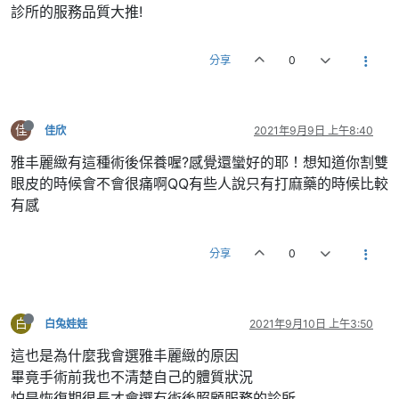
診所的服務品質大推!
分享
0
佳
佳欣
2021年9月9日 上午8:40
雅丰麗緻有這種術後保養喔?感覺還蠻好的耶！想知道你割雙
眼皮的時候會不會很痛啊QQ有些人說只有打麻藥的時候比較
有感
分享
0
白
白兔娃娃
2021年9月10日 上午3:50
這也是為什麼我會選雅丰麗緻的原因
畢竟手術前我也不清楚自己的體質狀況
怕是恢復期很長才會選有術後照顧服務的診所