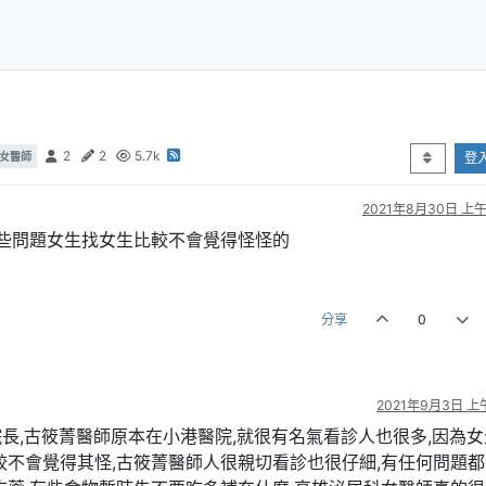
2
2
5.7k
女醫師
登
2021年8月30日 上午1
些問題女生找女生比較不會覺得怪怪的
分享
0
2021年9月3日 上午
長,古筱菁醫師原本在小港醫院,就很有名氣看診人也很多,因為女
較不會覺得其怪,古筱菁醫師人很親切看診也很仔細,有任何問題