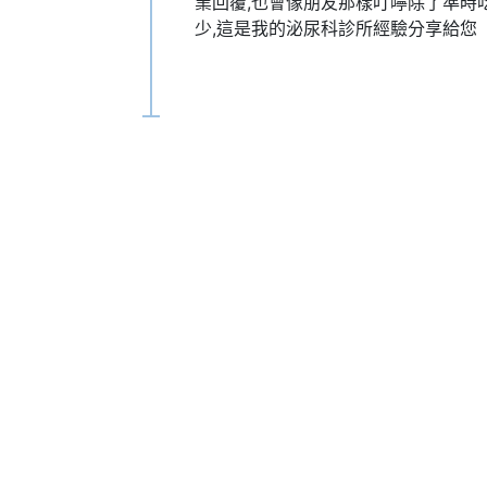
業回覆,也會像朋友那樣叮嚀除了準時
少,這是我的泌尿科診所經驗分享給您