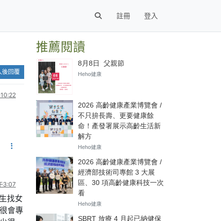
註冊
登入
推薦閱讀
入後回覆
0:22
3:07
生找女
都很會專