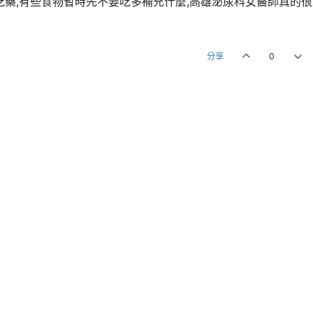
吃藥,有些食物暫時先不要吃多補充什麼,高雄泌尿科女醫師真的
分享
0