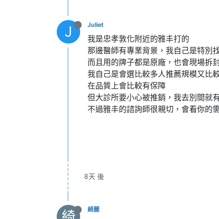
Juliet
J
我是忠孝敦化附近的雅丰打的
那邊醫師有專業背景，我自己是特別
而且用的牌子都是原廠，也會現場拆
我自己是會選比較多人推薦規模又比
在品質上會比較有保障
但大診所要小心被推銷，我去別間就
不過雅丰的諮詢師很親切，會看你的
8天 後
綺麗
綺