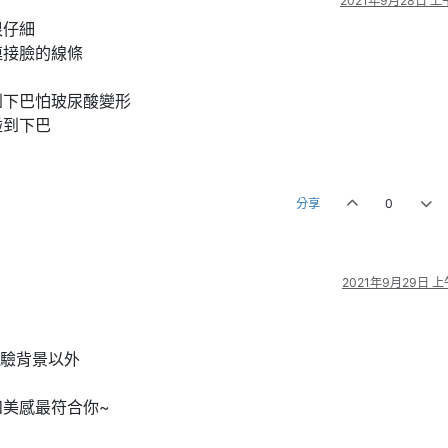
2021年9月28日 上午
很仔細
連接臉的線條
！
到下巴怕玻尿酸變形
碰到下巴
分享
0
2021年9月29日 上午
經驗背景以外
美感最符合你~