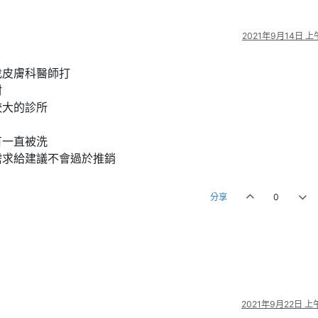
2021年9月14日 上午
找皮膚科醫師打
封
較大的診所
有一直被洗
需求給建議不會過於推銷
分享
0
2021年9月22日 上午