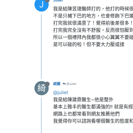
Juliet
J
我是給陳昱璁醫師打的，他打的時候
不是只補下巴的地方，也會修飾下巴
打完我就很滿意了！覺得前後差很多
打完我完全沒有不舒服，反而很怕壓
所以一個禮拜內我都很小心翼翼不要
是可以碰的啦！但不要大力壓或揉
綺麗
@Juliet
綺
@juliet
我是給陳建鼎醫生~他是整外
基本上雅丰的醫生都滿強的!! 就是有
網路上也都常看到網友推薦他們
我覺得你可以諮詢看哪個醫生的態度和