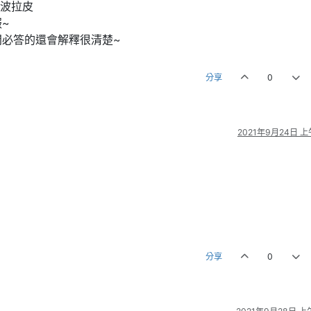
電波拉皮
~
問必答的還會解釋很清楚~
分享
0
2021年9月24日 上午
分享
0