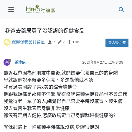
我爸去藥局買了沒認證的保健食品
保健保養品討論區
7
7
1.9k
登入後回覆
茶
茶沐依
2021年9月27日 上午8:39
最近我爸因為他朋友中風後,就開始要保養自己的的身體
早就跟他說平時要多保養、多運動他就不聽
我買過美國牌子萊x美的綜合維他命
他跟我媽都是那種不信邪,覺得沒吃這種保健食品也不會怎樣
我覺得老一輩子的人,總覺得自己只要平時沒感冒、沒生病
沒去看醫生就表示身體非常健康
卻沒有定期去健檢,怎麼敢篤定自己身體就是很健康的?
就像網路上一堆那種平時都說沒病,身體很健朗