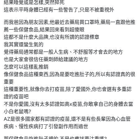
結果睡覺或是怎樣,突然猝死
這表示平時身體已經有一些警告了,只是不被重視外
而我爸因為朋友因素,他最近去藥局買口罩時,藥局一直跟他推
薦一些保健食品,結果回來看到超傻眼
這都不是什麼大品牌,也沒有所謂的認證標章
我其實還蠻生氣的
覺得藥局通常都是一般人生病、不舒服等才會去的地方
也是大家會很信任藥劑師給建議的地方
怎麼可以這樣亂推銷
像保健食品這種東西,因為是要吃進肚子的,所以有認證真的很
重要
這種重要性,就像你去打疫苗,除了愛國外,你也會選有多重認
證的疫苗吧
不是你愛國,沒有太多認證如高x疫苗,你敢拿自己的身體去當
小白老鼠嗎?
AZ是很多國家都有認證的疫苗,還不是有些長輩因為心血管
疾病、慢性疾病打了引發副作用而過世
那保健食品吃進肚子裡的,不是也應該要注重嗎?