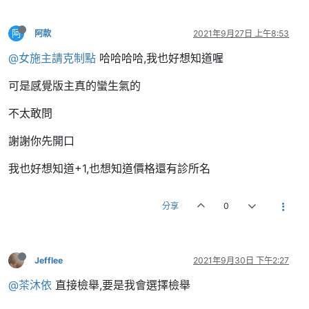
阿
阿款
2021年9月27日 上午8:53
@女施主請克制點
哈哈哈哈,我也好想知道喔
可是感覺版主真的蠻生氣的
不太敢問
謝謝你先開口
我也好想知道+1,也想知道價格還有診所名
分享
0
Jefflee
2021年9月30日 下午2:27
@茶沐依
直接檢舉,要是我會選擇檢舉