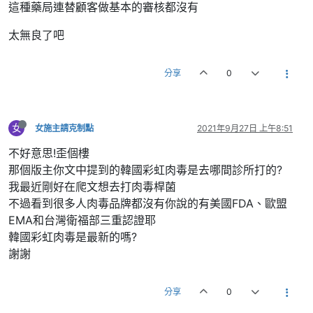
這種藥局連替顧客做基本的審核都沒有
太無良了吧
分享
0
女
女施主請克制點
2021年9月27日 上午8:51
不好意思!歪個樓
那個版主你文中提到的韓國彩虹肉毒是去哪間診所打的?
我最近剛好在爬文想去打肉毒桿菌
不過看到很多人肉毒品牌都沒有你說的有美國FDA、歐盟
EMA和台灣衛福部三重認證耶
韓國彩虹肉毒是最新的嗎?
謝謝
分享
0