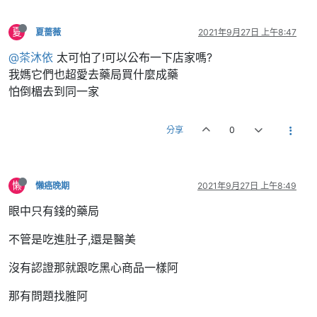
夏
夏蔷薇
2021年9月27日 上午8:47
@茶沐依
太可怕了!可以公布一下店家嗎?
我媽它們也超愛去藥局買什麼成藥
怕倒楣去到同一家
分享
0
懒
懒癌晚期
2021年9月27日 上午8:49
眼中只有錢的藥局
不管是吃進肚子,還是醫美
沒有認證那就跟吃黑心商品一樣阿
那有問題找脽阿