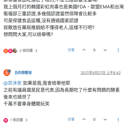
我上個月打的韓國彩虹肉毒也是美國FDA、歐盟EMA和台灣
衛福部三重認證,多幾個認證當然保障會比較多
可是保健食品這種,沒有通過國家認證
就敢放在藥局推銷給不懂得老人,這樣不行吧?
想問問大家,可以檢舉嗎?
分享
0
3 條回覆
丑
夏
丑
丑的想整容
2021年9月27日 上午8:42
@茶沐依
如果是我,我會檢舉他耶
之前有議員還是民意代表,因為長期吃了什麼有問題的酵素
後來也過世了
千萬不要拿身體開玩笑
分享
0
1 條回覆
懒