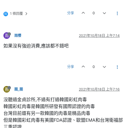
分享
0
1 條回覆
阿
雨
雨樱
2021年10月18日 上午7:14
如果沒有強迫消費,應該都不錯吧
分享
0
圈
圈_圈
2021年10月18日 上午7:16
沒聽過金貞診所,不過有打過韓國彩虹肉毒
韓國彩虹肉毒是韓國所研發有國際認證的肉毒
台灣目前還有另一款韓國的肉毒是精品肉毒
但是韓國彩虹肉毒有美國FDA認證、歐盟EMA和台灣衛福部
三重認證