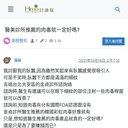
醫美診所推薦的肉毒就一定好嗎?
美顏整形
7
7
2.3k
登入後回覆
柒
柒柒
2021年10月18日 上午7:10
我討厭我的臥蠶,因為雖然笑起來有臥蠶感覺很吸引人
可是不笑時,臥蠶下方都是滿滿的細紋
去過台北大安區的金貞診所諮詢過
諮詢時,醫生有建議可以在眼下細紋的部位注射一些肉毒桿菌
就可以改善了
諮詢前,知道肉毒有分有國際FDA認證跟沒有
金貞診所醫生推薦的韓國彩虹肉毒好像就有
只是,想知道醫生推薦的肉毒產品就真的一定好嗎?
還是只是為了要賺錢而已?