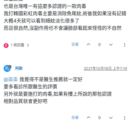
也是台灣唯一有這麼多認證的一款肉毒
我打韓國彩虹肉毒主要是消除魚尾紋,術後我如果沒有記錯
大概4天就可以看到細紋淡化很多了
而且很自然,沒副作用也不會讓臉部看起來怪怪的不自然
分享
0
1 條回覆
夏
阿
阿款
2021年10月18日 上午7:19
@柒柒
我覺得不是醫生推薦就一定好
要多看診所跟醫生的評價
另外就是要施打的肉毒,如果有樓上所說的那些認證
相對品質就會更好吧
分享
0