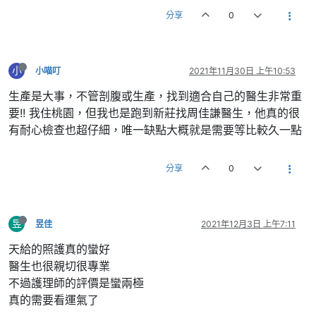
分享
0
小
小喵叮
2021年11月30日 上午10:53
生產是大事，不管剖腹或生產，找到適合自己的醫生非常重
要!! 我住桃園，但我也是跑到新莊找周佳謙醫生，他真的很
有耐心檢查也超仔細，唯一缺點大概就是需要等比較久一點
分享
0
昱
昱佳
2021年12月3日 上午7:11
天給的照護真的蠻好
醫生也很親切很專業
不過護理師的評價是蠻兩極
真的需要看運氣了