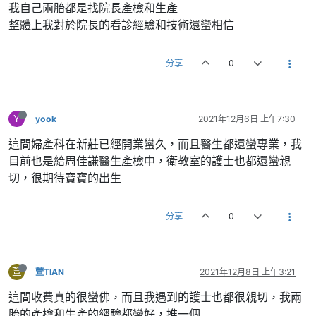
我自己兩胎都是找院長產檢和生產
整體上我對於院長的看診經驗和技術還蠻相信
分享
0
Y
yook
2021年12月6日 上午7:30
這間婦產科在新莊已經開業蠻久，而且醫生都還蠻專業，我
目前也是給周佳謙醫生產檢中，衛教室的護士也都還蠻親
切，很期待寶寶的出生
分享
0
萱
萱TIAN
2021年12月8日 上午3:21
這間收費真的很蠻佛，而且我遇到的護士也都很親切，我兩
胎的產檢和生產的經驗都蠻好，推一個