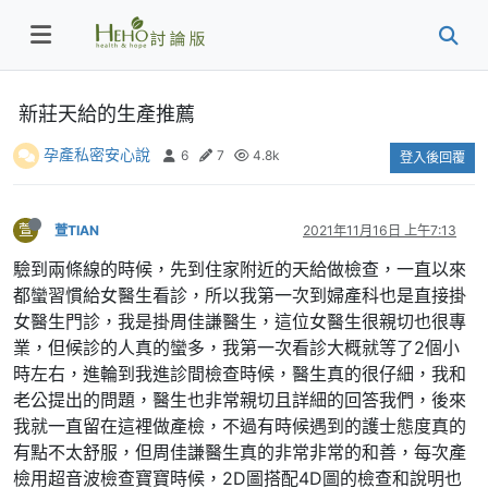
新莊天給的生產推薦
孕產私密安心說
6
7
4.8k
登入後回覆
萱
萱TIAN
2021年11月16日 上午7:13
驗到兩條線的時候，先到住家附近的天給做檢查，一直以來
都蠻習慣給女醫生看診，所以我第一次到婦產科也是直接掛
女醫生門診，我是掛周佳謙醫生，這位女醫生很親切也很專
業，但候診的人真的蠻多，我第一次看診大概就等了2個小
時左右，進輪到我進診間檢查時候，醫生真的很仔細，我和
老公提出的問題，醫生也非常親切且詳細的回答我們，後來
我就一直留在這裡做產檢，不過有時候遇到的護士態度真的
有點不太舒服，但周佳謙醫生真的非常非常的和善，每次產
檢用超音波檢查寶寶時候，2D圖搭配4D圖的檢查和說明也