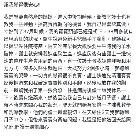
讓我覺得很安心!!
我是想要自然產的媽媽，進入中後期時候，衛教室護士也有
教我一些運動，提高寶寶轉向的機會，我自己是蠻認真做，
幸好到了37周時候，我的寶寶頭部已經是朝下，38周多就有
出現落紅的狀況，醫生說避免新手爸媽手忙腳亂，建議我可
以提早先住院待產，隔天吃完早餐大概快要中午時我的羊水
破掉，護士就安排我進產房生產，進產房後有些護士一邊快
速的整理生產會用到的東西，有一位護士教我調整呼吸和用
力方式，沒多久醫生就進來，大概努力2個多小時，就聽到
寶寶的哭聲，一切真的覺得很不真實，護士快速先清理寶寶
然後抱過來和我確定寶寶性別和手腳，然後就放在我的胸
前，還幫我拍了第一張合照，住進病房後護士讓我休息一
下，後續有送藥來，然後因為我自己有訂外送月子餐，護士
時不時會來關心我的狀況，隔天就開始有安排一些哺乳教學
和洗澡教學，他們的護士還蠻親切，在天給住3天我就轉到
月子中心，但後來寶寶有黃疸問題，我還是把他送回天給照
光!他們護士還蠻細心