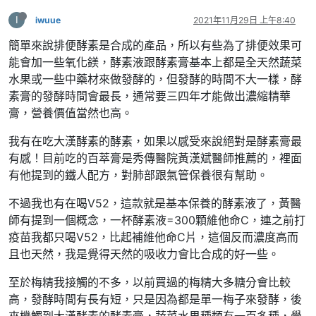
I
iwuue
2021年11月29日 上午8:40
簡單來說排便酵素是合成的產品，所以有些為了排便效果可
能會加一些氧化鎂，酵素液跟酵素膏基本上都是全天然蔬菜
水果或一些中藥材來做發酵的，但發酵的時間不大一樣，酵
素膏的發酵時間會最長，通常要三四年才能做出濃縮精華
膏，營養價值當然也高。
我有在吃大漢酵素的酵素，如果以感受來說絕對是酵素膏最
有感！目前吃的百萃膏是秀傳醫院黃漢斌醫師推薦的，裡面
有他提到的鐵人配方，對肺部跟氣管保養很有幫助。
不過我也有在喝V52，這款就是基本保養的酵素液了，黃醫
師有提到一個概念，一杯酵素液=300顆維他命C，連之前打
疫苗我都只喝V52，比起補維他命C片，這個反而濃度高而
且也天然，我是覺得天然的吸收力會比合成的好一些。
至於梅精我接觸的不多，以前買過的梅精大多糖分會比較
高，發酵時間有長有短，只是因為都是單一梅子來發酵，後
來機觸到大漢酵素的酵素膏，蔬菜水果種類有一百多種，覺