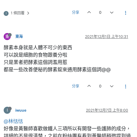
分享
0
1 條回覆
I
東
東海
2021年12月1日 上午10:31
酵素本身就是人體不可少的東西
可以說是細胞的食物跟養分啦
只是業者把酵素這個詞濫用惹
都是一些改善便秘的酵素錠來通用酵素這個詞@@
分享
0
I
iwuue
2021年12月7日 上午8:00
@林恬恬
好像是黃醫師喜歡做鐵人三項所以有開發一些護肺的成分，
詳細的不是很清楚，之前在粉絲團有看到黃醫師稍微提到過