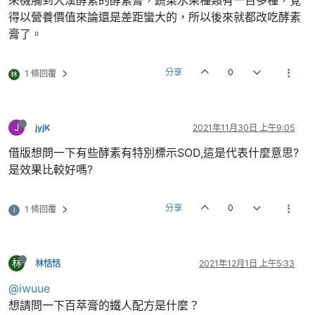
得以營養價值來論還是差距蠻大的，所以後來就都改吃酵素
膏了。
分享
0
1 條回覆
林
J
jyjK
2021年11月30日 上午9:05
借版想問一下有些酵素有特別標示SOD,這是代表什麼意思?
是效果比較好嗎?
分享
0
1 條回覆
I
林
林恬恬
2021年12月1日 上午5:33
@iwuue
想請問一下百萃膏的鐵人配方是什麼？