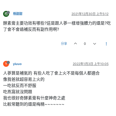
梧
梧甜甜
2021年12月30日 上午5:12
酵素膏主要功效有哪些?這是跟人蔘一樣增強體力的還是?吃
了會不會過補反而有副作用啊?
分享
0
Y
yiuuo
2022年1月3日 上午10:05
人蔘算是補氣的 有些人吃了會上火不是每個人都適合
像我爸就超容易上火的
一吃就反而不舒服
吃燕窩就沒問題
我也很好奇酵素膏有什麼神奇之處
比較常聽到的還是梅精~~~~~~~