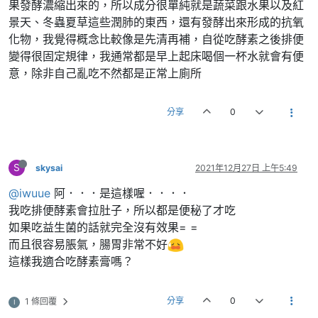
果發酵濃縮出來的，所以成分很單純就是蔬菜跟水果以及紅
景天、冬蟲夏草這些潤肺的東西，還有發酵出來形成的抗氧
化物，我覺得概念比較像是先清再補，自從吃酵素之後排便
變得很固定規律，我通常都是早上起床喝個一杯水就會有便
意，除非自己亂吃不然都是正常上廁所
分享
0
S
skysai
2021年12月27日 上午5:49
@iwuue
阿．．．是這樣喔．．．．
我吃排便酵素會拉肚子，所以都是便秘了才吃
如果吃益生菌的話就完全沒有效果= =
而且很容易脹氣，腸胃非常不好
這樣我適合吃酵素膏嗎？
分享
0
1 條回覆
I