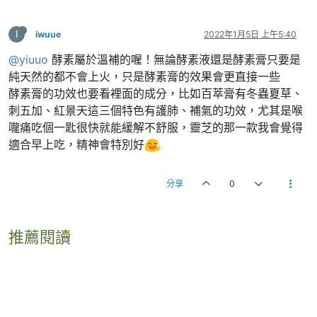
I
iwuue
2022年1月5日 上午5:40
@yiuuo
酵素屬於溫補的喔！無論酵素液還是酵素膏只要是
純天然的都不會上火，只是酵素膏的效果會更直接一些
酵素膏的功效也要看裡面的成分，比如百萃膏有冬蟲夏草、
刺五加、紅景天這三個特色有護肺、補氣的功效，尤其是喉
嚨痛吃個一匙很快就能緩解不舒服，靈芝的那一款我會覺得
適合早上吃，精神會特別好
分享
0
推薦閱讀