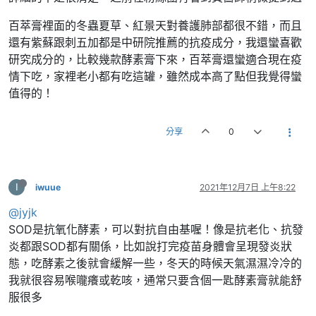
百萃膏裡面的冬蟲夏草、紅景天對養護肺部都很不錯，而且
還有紫蘇跟刺五加都是中研院推薦的抗疫成分，我還蠻喜歡
研究成分的，比較幾款酵素膏下來，百萃膏還蠻適合現在疫
情下吃，家裡老小都有吃這罐，雖然成本高了點但我覺得蠻
值得的！
分享
0
I
iwuue
2021年12月7日 上午8:22
@jyjk
SOD是抗氧化酵素，可以對抗自由基喔！像是抗老化、抗發
炎都跟SOD都有關係，比如說打完疫苗身體會呈現發炎狀
態，吃酵素之後就會緩解一些，冬天的時候天氣濕濕冷冷的
我就很容易喉嚨癢或乾咳，通常只要含個一匙酵素膏就能舒
服很多