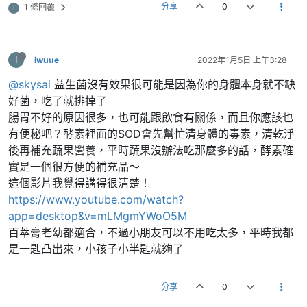
分享
0
1 條回覆
I
I
iwuue
2022年1月5日 上午3:28
@skysai
益生菌沒有效果很可能是因為你的身體本身就不缺
好菌，吃了就排掉了
腸胃不好的原因很多，也可能跟飲食有關係，而且你應該也
有便秘吧？酵素裡面的SOD會先幫忙清身體的毒素，清乾淨
後再補充蔬果營養，平時蔬果沒辦法吃那麼多的話，酵素確
實是一個很方便的補充品～
這個影片我覺得講得很清楚！
https://www.youtube.com/watch?
app=desktop&v=mLMgmYWoO5M
百萃膏老幼都適合，不過小朋友可以不用吃太多，平時我都
是一匙凸出來，小孩子小半匙就夠了
分享
0