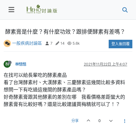
酵素膏是什麼？有什麼功效？跟排便酵素有差嗎？
一般疾病討論區
7
14
5.6k
登入後回覆
林
林恬恬
2021年11月22日 上午4:07
在找可以給長輩吃的酵素產品
看了台灣酵素村、大漢酵素、三慶酵素這幾間比較多資料
想問一下有吃過這幾間的酵素產品嗎？
好奇酵素膏跟其他酵素的差別在哪 我看價格差距蠻大的
酵素膏有比較好嗎？還是比較建議買梅精就可以了！？
分享
0