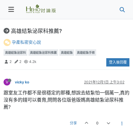
高雄結紮泌尿科推薦?
孕產私密安心說
高雄結紮泌尿科
高雄結紮泌尿科推薦
高雄結紮
高雄結紮手術
2
2
4.2k
登入後回覆
V
vicky ko
2021年12月1日 上午3:02
跟室友工作都不是很穩定的那種,想說去結紮怕一個萬一,真的
沒有多的錢可以養育,問問各位版爸版媽高雄結紮泌尿科推
薦?
分享
0