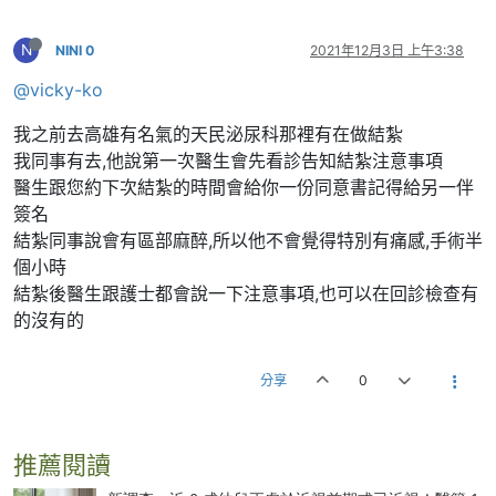
N
NINI 0
2021年12月3日 上午3:38
@vicky-ko
我之前去高雄有名氣的天民泌尿科那裡有在做結紮
我同事有去,他說第一次醫生會先看診告知結紮注意事項
醫生跟您約下次結紮的時間會給你一份同意書記得給另一伴
簽名
結紮同事說會有區部麻醉,所以他不會覺得特別有痛感,手術半
個小時
結紮後醫生跟護士都會說一下注意事項,也可以在回診檢查有
的沒有的
分享
0
推薦閱讀