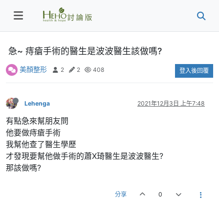
急~ 痔瘡手術的醫生是波波醫生該做嗎?
美顏整形
2
2
408
登入後回覆
Lehenga
2021年12月3日 上午7:48
有點急來幫朋友問
他要做痔瘡手術
我幫他查了醫生學歷
才發現要幫他做手術的蕭X琦醫生是波波醫生?
那該做嗎?
分享
0