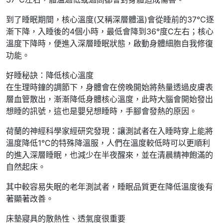
到了睡眠期間，核心溫度(又稱深層體溫)會從睡前的37°C逐
漸下降，入睡後的4個小時，最低會降到36°度C左右；核心
溫度下降時，便進入深層睡眠狀態，啟動身體細胞自我修復
功能。
好睡秘訣：降低核心溫度
在生理時鐘的調節下，身體會在傍晚開始將熱量透過皮膚表
層血管散出，漸漸降低身體核心溫度，此時大腦會開始發出
想睡的訊號，這也是嬰兒想睡時，手腳會發熱的原因。
荷蘭的神經科學家經研究發現：讓測試者在入睡時穿上能將
溫度降低1°C的特殊降溫服，人們在溫度較低時可以更順利
的進入深層睡眠，也減少在半夜醒來，並在清晨精神飽滿的
自然起床。
其中較容易失眠的老年測試者，睡眠品質更在降低溫度後有
著顯著改善。
床墊寢具的散熱性、透氣度很重要