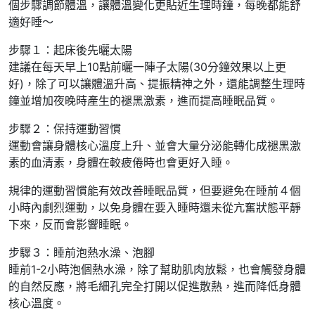
個步驟調節體溫，讓體溫變化更貼近生理時鐘，每晚都能舒
適好睡～
步驟１：起床後先曬太陽
建議在每天早上10點前曬一陣子太陽(30分鐘效果以上更
好)，除了可以讓體溫升高、提振精神之外，還能調整生理時
鐘並增加夜晚時產生的褪黑激素，進而提高睡眠品質。
步驟２：保持運動習慣
運動會讓身體核心溫度上升、並會大量分泌能轉化成褪黑激
素的血清素，身體在較疲倦時也會更好入睡。
規律的運動習慣能有效改善睡眠品質，但要避免在睡前４個
小時內劇烈運動，以免身體在要入睡時還未從亢奮狀態平靜
下來，反而會影響睡眠。
步驟３：睡前泡熱水澡、泡腳
睡前1-2小時泡個熱水澡，除了幫助肌肉放鬆，也會觸發身體
的自然反應，將毛細孔完全打開以促進散熱，進而降低身體
核心溫度。