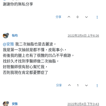
謝謝你的無私分享
分享
0
怡均
2022年2月4日 上午6:26
@安雅
我二次抽脂也是去麗波，
我是第一次抽就是都不懂，皮鬆事小，
術後我的腿上也有了很醜的凹凸不平痕跡，
找好久才找到李醫師做二次抽脂，
好險醫師很有耐心幫忙我，
否則我現在肯定都憂鬱症了
分享
1
安雅
2022年2月4日 下午3:43