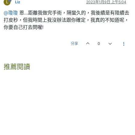
L
Liz
2023年1月9日 上午5:04
@瓊瓊
恩…距離我做完手術，隔蠻久的，我後續是有陸續去
打皮秒，但我時間上我沒辦法跟你確定，我真的不知道呢，
你要自己打去問喔!
分享
0
推薦閱讀