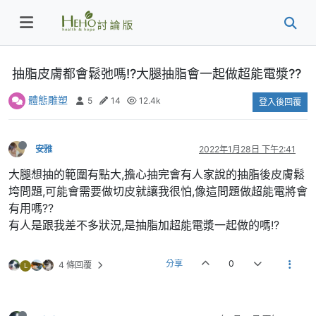
抽脂皮膚都會鬆弛嗎!?大腿抽脂會一起做超能電漿??
體態雕塑
5
14
12.4k
登入後回覆
安雅
2022年1月28日 下午2:41
大腿想抽的範圍有點大,擔心抽完會有人家說的抽脂後皮膚鬆
垮問題,可能會需要做切皮就讓我很怕,像這問題做超能電將會
有用嗎??
有人是跟我差不多狀況,是抽脂加超能電漿一起做的嗎!?
分享
0
4 條回覆
L