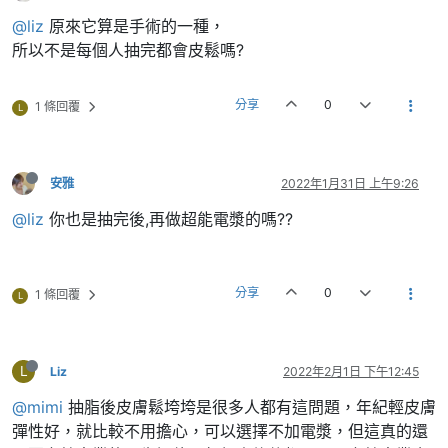
@liz
原來它算是手術的一種，
所以不是每個人抽完都會皮鬆嗎?
分享
0
1 條回覆
L
安雅
2022年1月31日 上午9:26
@liz
你也是抽完後,再做超能電漿的嗎??
分享
0
1 條回覆
L
L
Liz
2022年2月1日 下午12:45
@mimi
抽脂後皮膚鬆垮垮是很多人都有這問題，年紀輕皮膚
彈性好，就比較不用擔心，可以選擇不加電漿，但這真的還