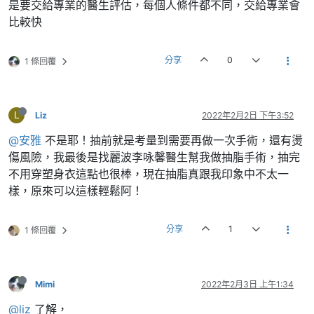
是要交給專業的醫生評估，每個人條件都不同，交給專業會
比較快
分享
0
1 條回覆
L
Liz
2022年2月2日 下午3:52
@安雅
不是耶！抽前就是考量到需要再做一次手術，還有燙
傷風險，我最後是找麗波李咏馨醫生幫我做抽脂手術，抽完
不用穿塑身衣這點也很棒，現在抽脂真跟我印象中不太一
樣，原來可以這樣輕鬆阿！
分享
1
1 條回覆
Mimi
2022年2月3日 上午1:34
@liz
了解，