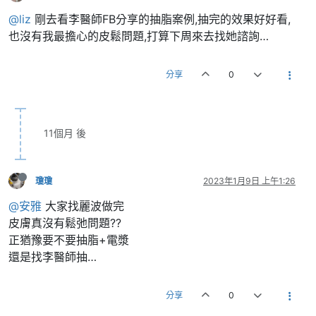
@liz
剛去看李醫師FB分享的抽脂案例,抽完的效果好好看,
也沒有我最擔心的皮鬆問題,打算下周來去找她諮詢…
分享
0
11個月 後
瓊瓊
2023年1月9日 上午1:26
@安雅
大家找麗波做完
皮膚真沒有鬆弛問題??
正猶豫要不要抽脂+電漿
還是找李醫師抽…
分享
0