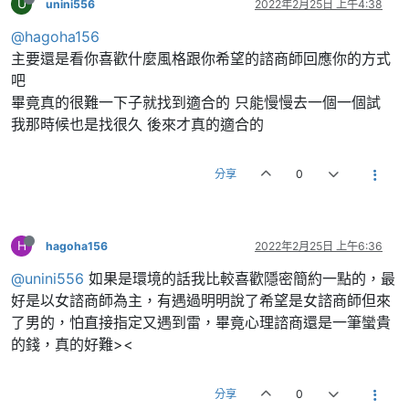
U
unini556
2022年2月25日 上午4:38
@hagoha156
主要還是看你喜歡什麼風格跟你希望的諮商師回應你的方式
吧
畢竟真的很難一下子就找到適合的 只能慢慢去一個一個試
我那時候也是找很久 後來才真的適合的
分享
0
H
hagoha156
2022年2月25日 上午6:36
@unini556
如果是環境的話我比較喜歡隱密簡約一點的，最
好是以女諮商師為主，有遇過明明說了希望是女諮商師但來
了男的，怕直接指定又遇到雷，畢竟心理諮商還是一筆蠻貴
的錢，真的好難><
分享
0