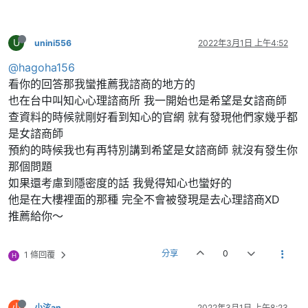
U
unini556
2022年3月1日 上午4:52
@hagoha156
看你的回答那我蠻推薦我諮商的地方的
也在台中叫知心心理諮商所 我一開始也是希望是女諮商師
查資料的時候就剛好看到知心的官網 就有發現他們家幾乎都
是女諮商師
預約的時候我也有再特別講到希望是女諮商師 就沒有發生你
那個問題
如果還考慮到隱密度的話 我覺得知心也蠻好的
他是在大樓裡面的那種 完全不會被發現是去心理諮商XD
推薦給你～
分享
0
1 條回覆
H
小
小泫an
2022年3月1日 上午8:23