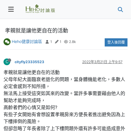
孝親就是讓他更自在的活動
Heho健康討論區
1
1
2.8k
登入後回覆
C
cityfly23335523
2022年3月21日 上午9:57
孝親就是讓他更自在的活動
父母年紀大面臨衰老退化的問題，當身體機能老化，多數人
必定會感到不知所措，
無法馬上接受這突如其來的改變。當許多事需要藉由他人的
幫助才能夠完成時，
高齡者們的心情又是如何?
有些子女開始有會想設置孝親房來方便長者進出避免因為上
下樓摔倒的風險。
但卻忽略了年長者除了上下樓問題外還有許多可能造成意外