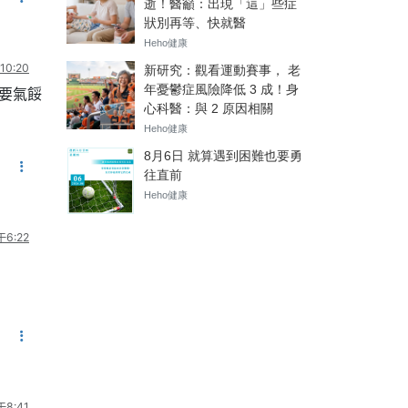
0:20
不要氣餒
6:22
8:41