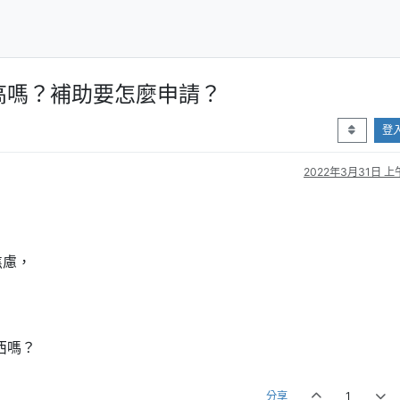
高嗎？補助要怎麼申請？
登
2022年3月31日 上午
，
焦慮，
？
，
西嗎？
分享
1