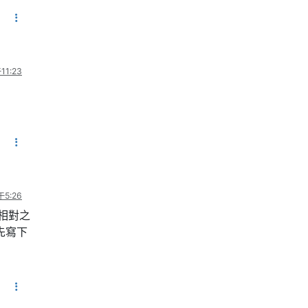
1:23
5:26
相對之
先寫下