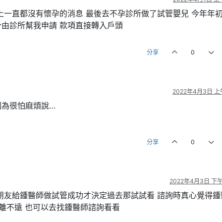
上一直都沒有懷孕的消息 最後去不孕診所做了試管嬰兒 今年年
分由診所幫我申請 款項直接轉入戶頭
分享
0
2022年4月3日 上午
因為很怕麻煩說…
分享
0
2022年4月3日 下午1
朋友給鍾醫師做試管成功才決定過去那試試看 諮詢時真心覺得鍾
距離不遠 也可以去找鍾醫師諮詢看看