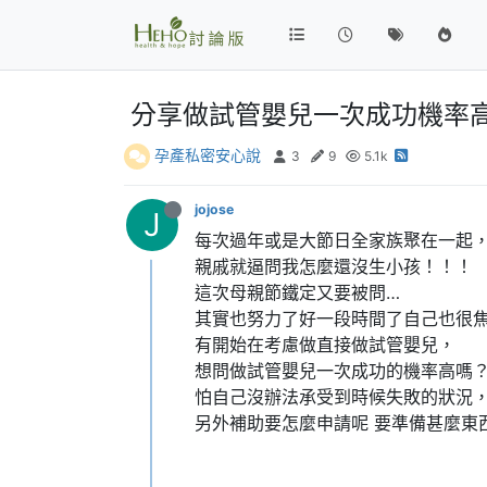
分享做試管嬰兒一次成功機率
孕產私密安心說
3
9
5.1k
jojose
J
每次過年或是大節日全家族聚在一起
親戚就逼問我怎麼還沒生小孩！！！
這次母親節鐵定又要被問…
其實也努力了好一段時間了自己也很
有開始在考慮做直接做試管嬰兒，
想問做試管嬰兒一次成功的機率高嗎
怕自己沒辦法承受到時候失敗的狀況
另外補助要怎麼申請呢 要準備甚麼東