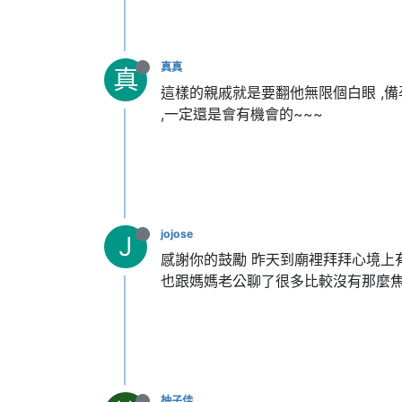
真真
真
這樣的親戚就是要翻他無限個白眼 ,備
,一定還是會有機會的~~~
jojose
J
感謝你的鼓勵 昨天到廟裡拜拜心境上
也跟媽媽老公聊了很多比較沒有那麼
柚子佳