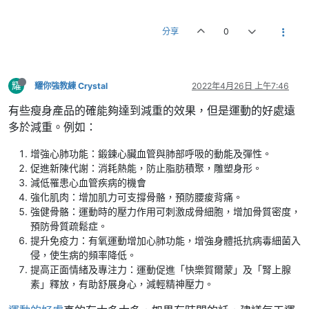
分享
0
耀
耀你強教練 Crystal
2022年4月26日 上午7:46
有些瘦身產品的確能夠達到減重的效果，但是運動的好處遠
多於減重。例如：
增強心肺功能：鍛鍊心臟血管與肺部呼吸的動能及彈性。
促進新陳代謝：消耗熱能，防止脂肪積聚，雕塑身形。
減低罹患心血管疾病的機會
強化肌肉：增加肌力可支撐骨骼，預防腰痠背痛。
強健骨骼：運動時的壓力作用可刺激成骨細胞，增加骨質密度，
預防骨質疏鬆症。
提升免疫力：有氧運動增加心肺功能，增強身體抵抗病毒細菌入
侵，使生病的頻率降低。
提高正面情緒及專注力：運動促進「快樂賀爾蒙」及「腎上腺
素」釋放，有助舒展身心，減輕精神壓力。