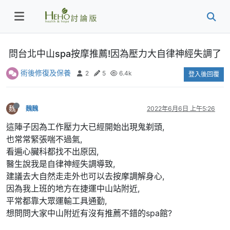
問台北中山spa按摩推薦!因為壓力大自律神經失調了
術後修復及保養
2
5
6.4k
登入後回覆
魏
魏魏
2022年6月6日 上午5:26
這陣子因為工作壓力大已經開始出現鬼剃頭,
也常常緊張喘不過氣,
看遍心臟科都找不出原因,
醫生說我是自律神經失調導致,
建議去大自然走走外也可以去按摩調解身心,
因為我上班的地方在捷運中山站附近,
平常都靠大眾運輸工具通勤,
想問問大家中山附近有沒有推薦不錯的spa館?