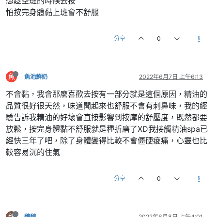
想趁空班的時候去按
怕按完身體黏上班會不舒服
分享
0
魚
魚池鮮奶
2022年6月7日 上午6:13
不會黏，我會那麼喜歡去按有一部分就是這個原因，精油的
品質很好很天然，味道聞起來也舒服不會有刺鼻味，我的經
驗告訴我精油的好壞會直接影響到按摩的舒壓度，既然都要
放鬆，按完身體黏不舒服就是種折磨了XD我接觸精油spa已
經快三年了吧，除了身體變得比較不會僵硬痠痛，心靈也比
較容易沉的住氣
分享
0
魏
魏魏
2022年6月8日 上午4:01