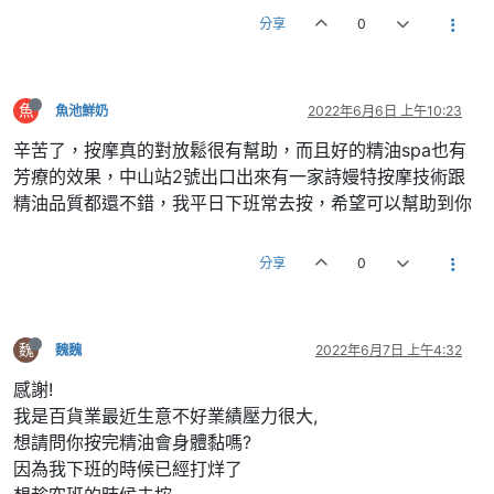
分享
0
魚
魚池鮮奶
2022年6月6日 上午10:23
辛苦了，按摩真的對放鬆很有幫助，而且好的精油spa也有
芳療的效果，中山站2號出口出來有一家詩嫚特按摩技術跟
精油品質都還不錯，我平日下班常去按，希望可以幫助到你
分享
0
魏
魏魏
2022年6月7日 上午4:32
感謝!
我是百貨業最近生意不好業績壓力很大,
想請問你按完精油會身體黏嗎?
因為我下班的時候已經打烊了