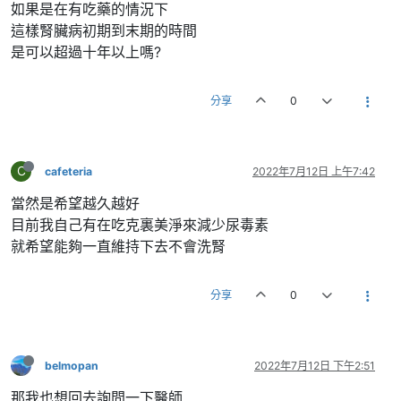
如果是在有吃藥的情況下
這樣腎臟病初期到末期的時間
是可以超過十年以上嗎?
分享
0
C
cafeteria
2022年7月12日 上午7:42
當然是希望越久越好
目前我自己有在吃克裏美淨來減少尿毒素
就希望能夠一直維持下去不會洗腎
分享
0
belmopan
2022年7月12日 下午2:51
那我也想回去詢問一下醫師