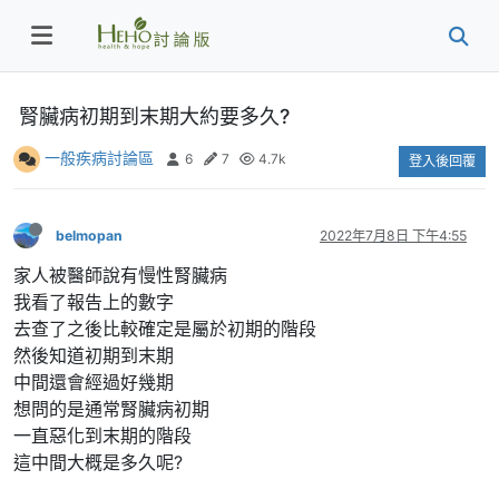
腎臟病初期到末期大約要多久?
一般疾病討論區
6
7
4.7k
登入後回覆
belmopan
2022年7月8日 下午4:55
家人被醫師說有慢性腎臟病
我看了報告上的數字
去查了之後比較確定是屬於初期的階段
然後知道初期到末期
中間還會經過好幾期
想問的是通常腎臟病初期
一直惡化到末期的階段
這中間大概是多久呢?