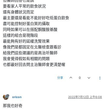
但醫師回答也是說
要看家人平常的飲食狀況
還有身體狀況而定
最主要還是看能不能好好吃低蛋白飲食
盡可能控制好蛋白質的攝取
同時如果可以在搭配酮酸胺基酸
這樣的組合是現階段
最能夠有好的延緩洗腎效果
像我們是都固定在北醫檢查跟看診
給我們這些建議的是高治圻醫師
我會覺得假如有相關的問題
也都最好回去問主治醫師會更清楚喔
分享
0
oricon
2022年7月12日 上午6:08
那我也好奇