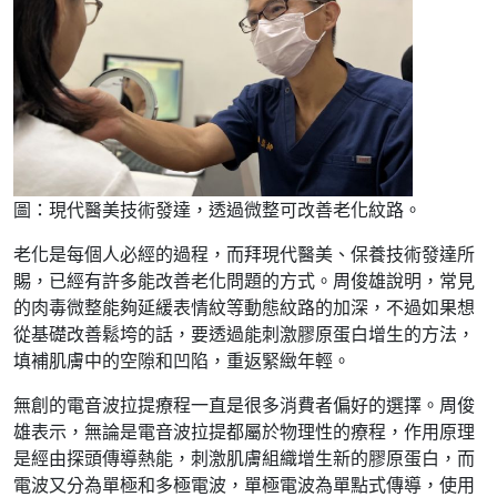
圖：現代醫美技術發達，透過微整可改善老化紋路。
老化是每個人必經的過程，而拜現代醫美、保養技術發達所
賜，已經有許多能改善老化問題的方式。周俊雄說明，常見
的肉毒微整能夠延緩表情紋等動態紋路的加深，不過如果想
從基礎改善鬆垮的話，要透過能刺激膠原蛋白增生的方法，
填補肌膚中的空隙和凹陷，重返緊緻年輕。
無創的電音波拉提療程一直是很多消費者偏好的選擇。周俊
雄表示，無論是電音波拉提都屬於物理性的療程，作用原理
是經由探頭傳導熱能，刺激肌膚組織增生新的膠原蛋白，而
電波又分為單極和多極電波，單極電波為單點式傳導，使用