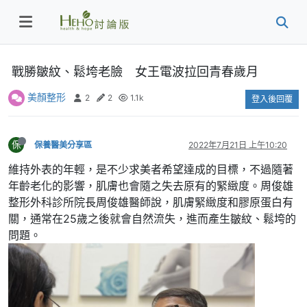
戰勝皺紋、鬆垮老臉 女王電波拉回青春歲月
美顏整形
2
2
1.1k
登入後回覆
保
保養醫美分享區
2022年7月21日 上午10:20
維持外表的年輕，是不少求美者希望達成的目標，不過隨著
年齡老化的影響，肌膚也會隨之失去原有的緊緻度。周俊雄
整形外科診所院長周俊雄醫師說，肌膚緊緻度和膠原蛋白有
關，通常在25歲之後就會自然流失，進而產生皺紋、鬆垮的
問題。