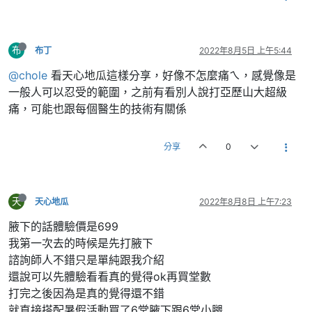
布
布丁
2022年8月5日 上午5:44
@chole
看天心地瓜這樣分享，好像不怎麼痛ㄟ，感覺像是
一般人可以忍受的範圍，之前有看別人說打亞歷山大超級
痛，可能也跟每個醫生的技術有關係
分享
0
天
天心地瓜
2022年8月8日 上午7:23
腋下的話體驗價是699
我第一次去的時候是先打腋下
諮詢師人不錯只是單純跟我介紹
還說可以先體驗看看真的覺得ok再買堂數
打完之後因為是真的覺得還不錯
就直接搭配暑假活動買了6堂腋下跟6堂小腿