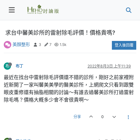
求台中馨美診所的雷射除毛評價！價格貴嗎?
美顏整形
3
7
1.5k
登入後回覆
布
布丁
2022年8月3日 上午11:39
最近在找台中雷射除毛評價還不錯的診所，剛好之前家裡附
近新開了一家叫馨美美學的醫美診所，上網爬文只看到跟雙
眼皮重修還有抽脂相關的討論～有誰去過馨美診所打過雷射
除毛嗎？價格大概多少會不會很貴啊～
分享
0