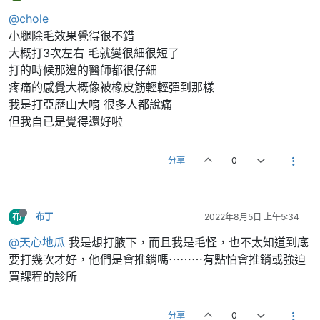
@chole
小腿除毛效果覺得很不錯
大概打3次左右 毛就變很細很短了
打的時候那邊的醫師都很仔細
疼痛的感覺大概像被橡皮筋輕輕彈到那樣
我是打亞歷山大唷 很多人都說痛
但我自已是覺得還好啦
分享
0
布
布丁
2022年8月5日 上午5:34
@天心地瓜
我是想打腋下，而且我是毛怪，也不太知道到底
要打幾次才好，他們是會推銷嗎⋯⋯⋯有點怕會推銷或強迫
買課程的診所
分享
0