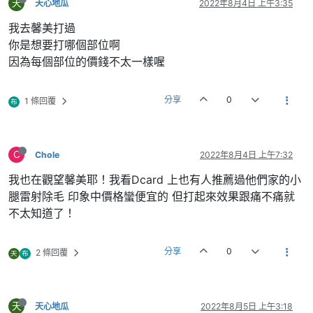
天
天心地瓜
2022年8月4日 上午3:35
我去馨美打過
你是想要打哪個部位啊
因為每個部位的價錢不太一樣喔
分享
0
1 條回覆
布
C
Chole
2022年8月4日 上午7:32
我也在觀望馨美耶！我看Dcard 上也有人推薦過他們家的小
腿雷射除毛 印象中價格蠻便宜的 但打起來效果跟痛不痛就
不太知道了！
分享
0
2 條回覆
天
布
天
天心地瓜
2022年8月5日 上午3:18