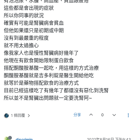
有泡泡尿、水腫、高血壓、貧血跟疲倦
這些都是會出現的症狀
所以你同事的狀況
確實有可能是腎臟病會貧血
但他如果還只是初期或中期
沒有到最嚴重的程度
就不用太過擔心
像我家人也是慢性腎臟病好幾年了
他現在有飲食開始限制蛋白飲食
搭配酮酸胺基酸一起吃，用這樣的方式治療
酮酸胺基酸就是吉多利錠是醫生開給他吃
就等於是藥物搭配飲食的治療方式
目前已經這樣吃了有幾年了都還沒有惡化到洗腎
所以並不是腎臟出問題就一定要洗腎阿~
分享
0
1 條回覆
discrimin
2022年8月16日 下午9:43