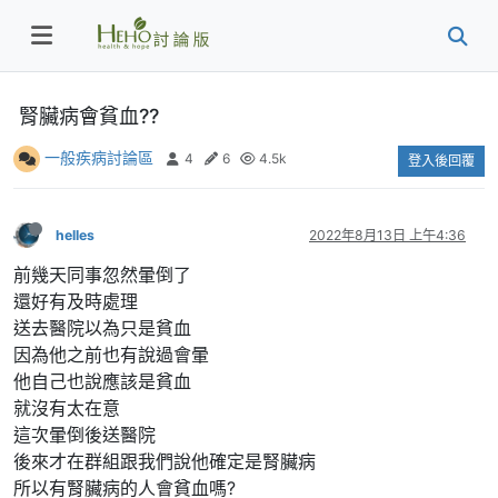
腎臟病會貧血??
一般疾病討論區
4
6
4.5k
登入後回覆
helles
2022年8月13日 上午4:36
前幾天同事忽然暈倒了
還好有及時處理
送去醫院以為只是貧血
因為他之前也有說過會暈
他自己也說應該是貧血
就沒有太在意
這次暈倒後送醫院
後來才在群組跟我們說他確定是腎臟病
所以有腎臟病的人會貧血嗎?