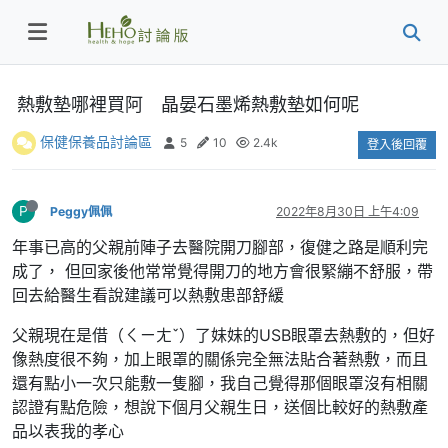
熱敷墊哪裡買阿 晶晏石墨烯熱敷墊如何呢
保健保養品討論區
5
10
2.4k
登入後回覆
P
Peggy佩佩
2022年8月30日 上午4:09
年事已高的父親前陣子去醫院開刀腳部，復健之路是順利完
成了， 但回家後他常常覺得開刀的地方會很緊繃不舒服，帶
回去給醫生看說建議可以熱敷患部舒緩
父親現在是借（ㄑㄧㄤˇ）了妹妹的USB眼罩去熱敷的，但好
像熱度很不夠，加上眼罩的關係完全無法貼合著熱敷，而且
還有點小一次只能敷一隻腳，我自己覺得那個眼罩沒有相關
認證有點危險，想說下個月父親生日，送個比較好的熱敷產
品以表我的孝心