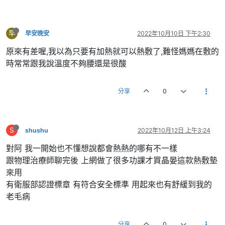
早
早安晚安
2022年10月10日 下午2:30
原來有差喔,我以為只要有加熱就可以熱敷了,難怪媽媽在敷的
時常常跟我說溫度不夠腰還是很酸
分享
0
S
shushu
2022年10月12日 上午3:24
對阿 我一開始也不懂想說都會熱熱的哪有不一樣
跟物理治療師聊完後 上網做了很多功課才買晶晏這款熱敷墊
來用
有衛服部認證標章 有符合安全標準 用起來也有舒緩到我的
老毛病
分享
0