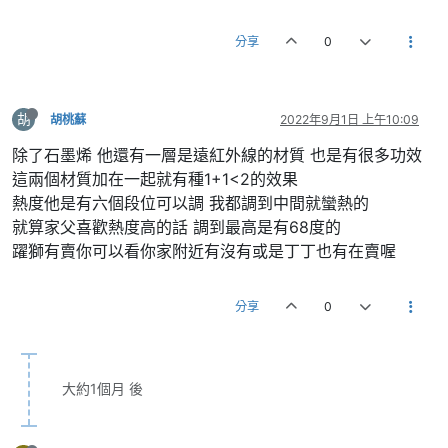
分享
0
胡
胡桃蘇
2022年9月1日 上午10:09
除了石墨烯 他還有一層是遠紅外線的材質 也是有很多功效
這兩個材質加在一起就有種1+1<2的效果
熱度他是有六個段位可以調 我都調到中間就蠻熱的
就算家父喜歡熱度高的話 調到最高是有68度的
躍獅有賣你可以看你家附近有沒有或是丁丁也有在賣喔
分享
0
大約1個月 後