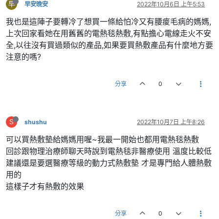
早
早安晚安
2022年10月6日 上午5:53
我也是這陣子要轉冷了想買一條給怕冷又有腰痠毛病的媽媽,
上次回家看她在用舊舊的電熱毯熱敷,有點擔心電線走火不安
全,以往沒有買過類似的產品,如果要買熱敷產品有什麼地方要
注意的嗎?
分享
0
S
shushu
2022年10月7日 上午8:26
可以買熱敷墊給媽媽用喔~我最一開始也都用電熱毯熱敷
回診跟物理治療師聊天時說到電熱毯非醫療使用 溫度比較低
建議還是要選醫療等級的動力式熱敷墊 才是專門給人體熱敷
用的
這樣子才有熱敷的效果
分享
0