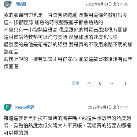
胡
胡桃蘇
2022年8月31日 上午4:35
我的腳踝開刀也是一直會有緊繃感 長期用這條熱敷好很多
這一條很輕薄 加熱的時候整張墊子都會熱熱的
不會只有一小塊熱度很高 像是跟他的材質石墨烯很有關係
這材質讓熱敷墊可以均勻發熱 然後加熱的速度也很快
最重要的是他是衛福部的認證 我是真的不敢用來路不明的加
熱產品
跟樓上說的一樣有認證才用得安心 晶晏這款買來後還有兩年
保固喔
分享
0
P
Peggy佩佩
2022年9月1日 上午4:47
難道這就是黑科技石墨烯的厲害嗎，那這件熱敷墊的熱度夠
嗎，有點怕熱度太低父親大人不買帳，現場買的話要去哪裡
可以買的到