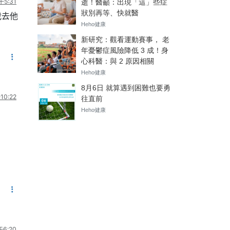
5:31
我去他
0:22
6:20