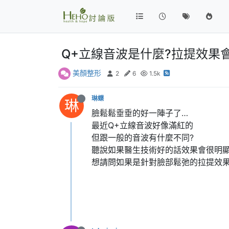
Q+立線音波是什麼?拉提效果
美顏整形
2
6
1.5k
琳蝶
琳
臉鬆鬆垂垂的好一陣子了…
最近Q+立線音波好像滿紅的
但跟一般的音波有什麼不同?
聽說如果醫生技術好的話效果會很明
想請問如果是針對臉部鬆弛的拉提效果