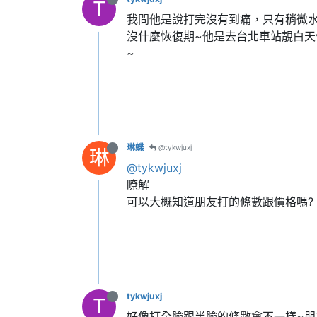
T
我問他是說打完沒有到痛，只有稍微
沒什麼恢復期~他是去台北車站靚白
~
琳蝶
@tykwjuxj
琳
@tykwjuxj
瞭解
可以大概知道朋友打的條數跟價格嗎?
tykwjuxj
T
好像打全臉跟半臉的條數會不一樣~