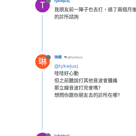
tykwjuxj
T
我朋友前一陣子也去打，過了兩個月
的診所諮詢
琳蝶
@tykwjuxj
琳
@tykwjuxj
哇哇好心動
但之前聽說打其他音波會腫痛
那立線音波打完會嗎?
想問你跟你朋友去的診所在哪?
tykwjuxj