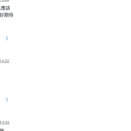
以應該
好期待
4:20
4:55
做