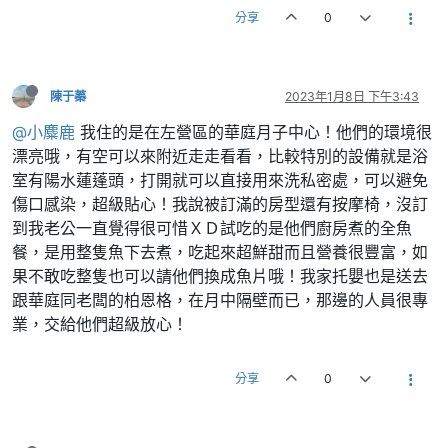
分享
0
陳于蓁
2023年1月8日 下午3:43
@小麋鹿
我住的是在左營區的華庭月子中心！他們的環境很
漂亮哦，有空可以來附近走走看看，比較特別的設備就是浴
室有陽水蓮蓬頭，打開就可以直接用來洗私密處，可以避免
傷口感染，超級貼心！我說被訂滿的房型還有按摩椅，沒訂
到我老公一直覺得很可惜ＸＤ試吃的是他們廚房煮的全魚
餐，是用整隻魚下去煮，吃起來超鮮甜而且營養很豐富，如
果不敢吃整隻也可以請他們換成魚片哦！我家托嬰也是送去
跟華庭同老闆的柏恩格，在月中隔壁而已，那邊的人員很專
業，交給他們超級放心！
分享
0