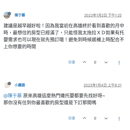
陳于蓁
2023年1月2日 下午1:25
建議是越早越好啦！因為我當初在高雄終於看到喜歡的月中
時，最想住的房型已經滿了，只能怪我太拖拉ＸＤ如果有托
嬰需求也可以現在就先預訂哦！避免到時候遞補上時配合不
上你想要的時間
分享
0
小麋鹿
2023年1月4日 上午8:21
@陳于蓁
原來高雄這麼熱門連托嬰都要先找好呀~
那你沒有住到你最喜歡的房型還是下訂那間嗎
分享
0