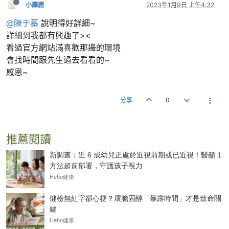
小麋鹿
2023年1月9日 上午4:32
@陳于蓁
說明得好詳細~
詳細到我都有興趣了><
看過官方網站滿喜歡那邊的環境
會找時間跟先生過去看看的~
感恩~
分享
0
推薦閱讀