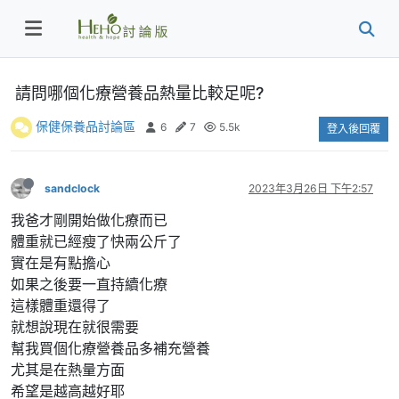
請問哪個化療營養品熱量比較足呢?
保健保養品討論區
6
7
5.5k
登入後回覆
sandclock
2023年3月26日 下午2:57
我爸才剛開始做化療而已
體重就已經瘦了快兩公斤了
實在是有點擔心
如果之後要一直持續化療
這樣體重還得了
就想說現在就很需要
幫我買個化療營養品多補充營養
尤其是在熱量方面
希望是越高越好耶