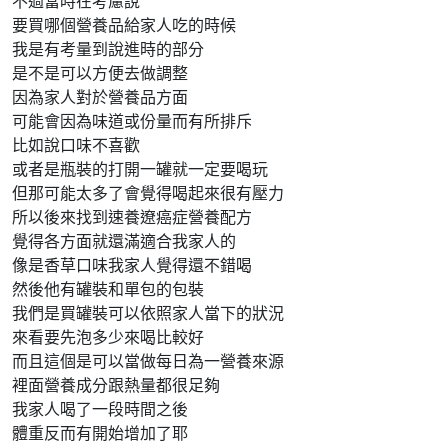
不過當時在考慮說
要買哪個營養品給家人吃的時候
我是有考量到說進時的部分
是不是可以方便去做調整
因為家人對於營養品方面
可能會因為味道或份量而有所排斥
比如說口味不喜歡
或者是瓶裝的打開一罐就一定要喝玩
但那可能太多了會覺得喝起來很有壓力
所以後來找到速養遼癌症營養配方
覺得各方面就還滿適合我家人的
像是香草口味我家人覺得還不錯喝
然後他有罐裝和單包的包裝
我們是買罐裝可以依照家人當下的狀況
來看要先泡多少來喝比較好
而且這個是可以當做每日為一營養來源
裡面營養成分跟熱量都很足夠
我家人喝了一段時間之後
體重反而有開始增加了耶