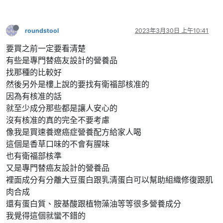
roundstool
2023年3月30日 上午10:41
要買之前一定要看清楚
有些是專門替癌友設計的營養品
找那種的比較好
然後另外是樓上說的要找有衛福部核准的
因為有核准的話
就至少成分那些都是讓人安心的
沒有核准的真的完全不要考慮
像我是買速養遼癌症營養配方給家人喝
這個是香草口味的不會有腥味
也有衛福部核準
又是專門替癌友設計的營養品
裡面成分有分離大豆蛋白跟乳清蛋白可以幫助組織修復跟肌
肉合成
還有蛋白質、胺基酸跟植物藻油等等很多營養成分
我覺得這個就蠻不錯的