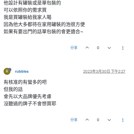
他設計有罐裝或是單包裝的
可以依照你的需求買
我是買罐裝給我家人喝
因為他大多都待在家用罐裝的泡很方便
如果有要出門的話單包裝的會更適合~
分享
0
R
rubbles
2023年3月30日 下午2:27
有核准的有蠻多的吧
但我的話
會先以大品牌優先考慮
沒聽過的牌子不會想買耶
分享
0