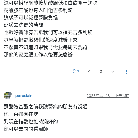
還可以搭配酮酸胺基酸跟低蛋白飲食一起吃
酮酸胺基酸也有人叫他吉多利錠
這樣子可以減輕腎臟負擔
延緩去洗腎的時間
也還好醫師有告訴我們可以補充吉多利錠
趁早就把腎臟惡化的速度減緩下來
不然真不知道如果我哥需要每周去洗腎
那他的家庭跟工作以後要怎麼辦
分享
0
porcelain
2023年4月18日 下午1:57
酮酸胺基酸之前我聽腎病的朋友有說過
他一直都有在吃
到現在指數也維持滿好的
你可以去問問看醫師