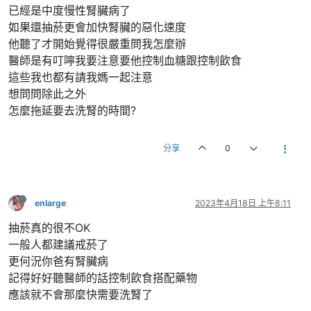
已經是中度慢性腎臟病了
如果還抽菸更會加快腎臟的惡化速度
他聽了才開始覺得很嚴重問我怎麼辦
醫師是有叮嚀我要注意要他控制血糖跟控制飲食
這些我也都有請我媽一起注意
想問問除此之外
怎麼拖延要去洗腎的時間?
分享
0
enlarge
2023年4月18日 上午8:11
抽菸真的很不OK
一般人都建議戒菸了
更何況你爸有腎臟病
記得好好聽醫師的話控制飲食搭配藥物
應該就不會那麼快需要洗腎了