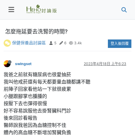
怎麼拖延要去洗腎的時間?
保健保養品討論區
5
6
3.4k
登入後回覆
swingset
2023年4月18日 上午6:23
我爸之前就有糖尿病也很愛抽菸
我叫他戒菸還有每天都要量血糖都講不聽
前陣子回家看他站一下就很疲累
小腿跟腳掌也腫腫的
按壓下去也彈得很慢
好不容易說服他去掛腎臟科門診
後來回診看報告
醫師說我爸因為血糖控制不佳
體內的高血糖不斷增加腎臟負擔