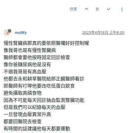
分享
0
mollify
2023年4月18日 上午9:30
慢性腎臟病那真的要依照醫囑好好控制喔
像我哥也是有慢性腎臟病
醫師都會要他按時固定回診檢查
像你爸糖尿病他是沒有
不過我哥是有高血壓
他都去永和耕莘醫院給郎正麟醫師看診
郎醫師有叮嚀他要改吃低蛋白飲食
避免攝取高磷食物
因為不可能每天回診抽血監測腎臟功能
但是我們可以紀錄每天的血壓
一旦發現血壓異常升高
都要回醫院去檢查
有時間的話建議他每天都要運動