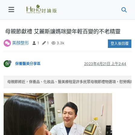
母親節獻禮 艾麗斯讓媽咪變年輕百變的不老精靈
美顏整形
1
1
3.3k
登入後回覆
保
保養醫美分享區
2023年4月21日 上午2:44