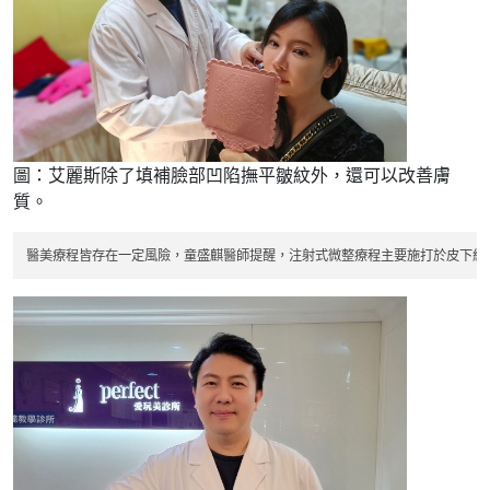
圖：艾麗斯除了填補臉部凹陷撫平皺紋外，還可以改善膚
質。