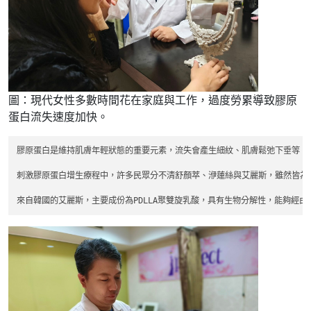
圖：現代女性多數時間花在家庭與工作，過度勞累導致膠原
蛋白流失速度加快。
膠原蛋白是維持肌膚年輕狀態的重要元素，流失會產生細紋、肌膚鬆弛下垂等，
刺激膠原蛋白增生療程中，許多民眾分不清舒顏萃、洢蓮絲與艾麗斯，雖然皆為
來自韓國的艾麗斯，主要成份為PDLLA聚雙旋乳酸，具有生物分解性，能夠經