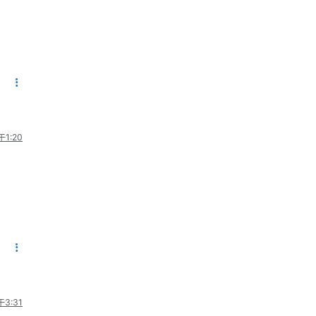
1:20
3:31