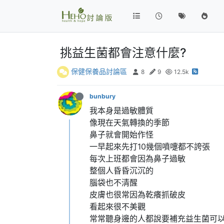
挑益生菌都會注意什麼?
保健保養品討論區
8
9
12.5k
bunbury
我本身是過敏體質
像現在天氣轉換的季節
鼻子就會開始作怪
一早起來先打10幾個噴嚏都不誇張
每次上班都會因為鼻子過敏
整個人昏昏沉沉的
腦袋也不清醒
皮膚也很常因為乾癢抓破皮
看起來很不美觀
常常聽身邊的人都說要補充益生菌可