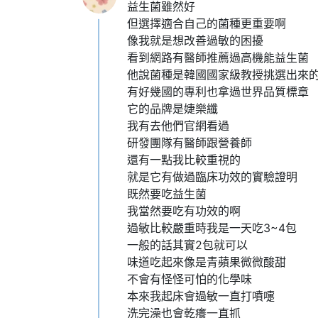
益生菌雖然好
但選擇適合自己的菌種更重要啊
像我就是想改善過敏的困擾
看到網路有醫師推薦過高機能益生菌
他說菌種是韓國國家級教授挑選出來
有好幾國的專利也拿過世界品質標章
它的品牌是婕樂纖
我有去他們官網看過
研發團隊有醫師跟營養師
還有一點我比較重視的
就是它有做過臨床功效的實驗證明
既然要吃益生菌
我當然要吃有功效的啊
過敏比較嚴重時我是一天吃3~4包
一般的話其實2包就可以
味道吃起來像是青蘋果微微酸甜
不會有怪怪可怕的化學味
本來我起床會過敏一直打噴嚏
洗完澡也會乾癢一直抓