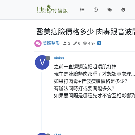
醫美瘦臉價格多少 肉毒跟音波
美顏整形
2
6
4.9k
viviss
V
之前一直遲遲沒把咀嚼肌打掉
現在是連臉頰肉都垂了才想認真處理…
如果打肉毒+音波瘦臉價格是多少?
有辦法同時打或要間隔多久?
如果要間隔是哪種先才不會互相影響