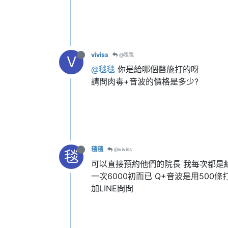
viviss
@毯毯
V
@毯毯
你是給哪個醫施打的呀
請問肉毒+音波的價格是多少?
毯毯
@viviss
毯
可以直接預約他們的院長 我每次都是
一次6000初而已 Q+音波是用500
加LINE問問