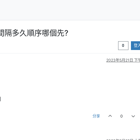
間隔多久順序哪個先?
登
2023年5月21日 下午
到
分享
0