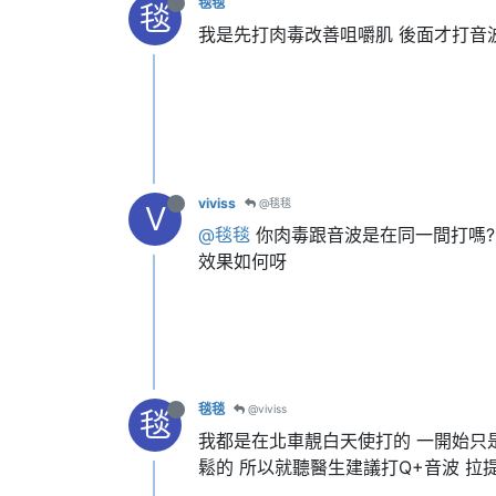
毯毯
毯
我是先打肉毒改善咀嚼肌 後面才打音
viviss
@毯毯
V
@毯毯
你肉毒跟音波是在同一間打嗎?
效果如何呀
毯毯
@viviss
毯
我都是在北車靚白天使打的 一開始只
鬆的 所以就聽醫生建議打Q+音波 拉