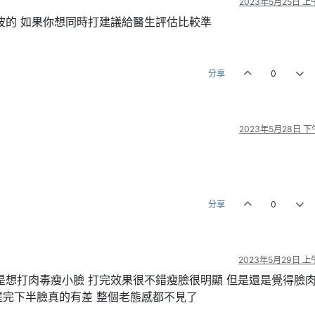
2023年5月25日 上午
波的 如果你想同時打建議給醫生評估比較準
分享
0
2023年5月28日 下午
分享
0
2023年5月29日 上午
是想打肉毒瘦小臉 打完效果很不錯瘦臉很明顯 但是還是覺得臉
提完下半臉真的有差 整個老態感都不見了