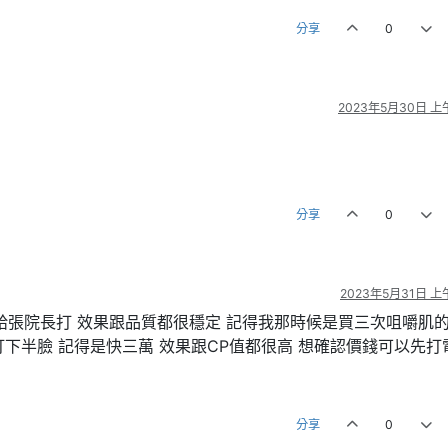
分享
0
2023年5月30日 上午
分享
0
2023年5月31日 上午
給張院長打 效果跟品質都很穩定 記得我那時候是買三次咀嚼肌
條打下半臉 記得是快三萬 效果跟CP值都很高 想確認價錢可以先打
分享
0