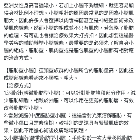
亞洲女性身高普遍矮小，若加上小腿不夠纖細，就更容易顯
得身材比例不理想。小腿粗壯的原因最常見的是因為小腿肌
肥大，因此許多人會選擇以肉毒桿菌甚至是神經阻斷術來改
變肌肉線條，然而小腿的組成並不只有肌肉，若忽略了脂肪
的處理，有可能也會讓治療效果大打折扣。因此想要透過醫
學美容的輔助雕塑小腿線條，最重要的是必須先了解自身小
腿的組成，脂肪型、肌肉型或是脂包肌型的小腿都有相對應
的治療方式。
【脂肪型小腿】這類型族群的小腿所含的脂肪量高，因此造
成腿部線條看起來不順暢、粗大。
【治療方式】
1.消脂針(輕微脂肪型小腿)：可以針對脂肪堆積部分作用，減
少脂肪細胞，相較於抽脂，可以作用在更薄的脂肪層，有效
改善脂肪型小腿。
2.雷射減脂(中度脂肪型小腿)：透過雷射光束溶解脂肪，有
些微小傷口且需修復期，較特別的是還具有緊緻肌膚的效
果，因此不用擔心術後皮膚鬆垮問題。
3.小腿抽脂(嚴重脂肪型小腿)：手術對於一次大量移除脂肪