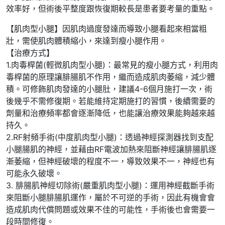
效率好，但術後平整度跟恢復期較長是患者要考量的重點。
【肌肉型小腿】因肌肉過度發達而導致小腿看起來相當粗
壯，需使肌肉體積縮小，來達到瘦小腿作用。
【治療方式】
1.肉毒桿菌(輕微肌肉型小腿)：最常見的瘦小腿方式，利用肉
毒桿菌的原理讓腓腸肌不作用，繼而造成肌肉萎縮，減少體
積。可修飾肌肉發達的小腿肚，建議4-6個月施打一次，術
後幾乎不需修復期。若能維持定期施打的習慣，後續需要的
劑量和治療頻率都會逐漸降低，也能讓治療效果能夠越來越
持久。
2.RF射頻手術(中度肌肉型小腿)：透過神經探測器找到支配
小腿腸肌的神經，並藉由RF電波加熱來阻斷神經讓腓腸肌逐
漸萎縮，但神經破壞的程度不一，導致效果不一，神經也有
可能永久破壞。
3. 腓腸肌神經切除術(嚴重肌肉型小腿)：運用神經截斷手術
來阻斷小腿腓腸肌運作，屬於不可逆的手術，因此有機會會
造成肌肉代償問題或效果不佳的可能性，手術後也會需要一
段時間修復。