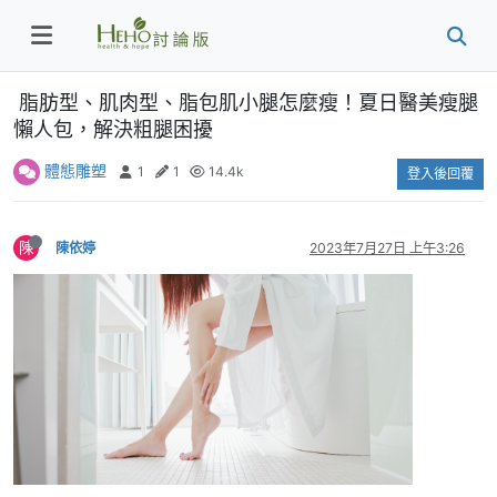
脂肪型、肌肉型、脂包肌小腿怎麼瘦！夏日醫美瘦腿
懶人包，解決粗腿困擾
體態雕塑
1
1
14.4k
登入後回覆
陳
陳依婷
2023年7月27日 上午3:26