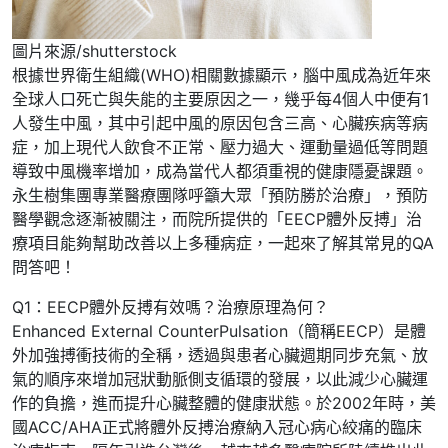
圖片來源/shutterstock
根據世界衛生組織(WHO)相關數據顯示，腦中風成為近年來
全球人口死亡與失能的主要原因之一，幾乎每4個人中便有1
人發生中風，其中引起中風的原因包含三高、心臟疾病等病
症，加上現代人飲食不正常、壓力過大、運動量過低等問題
導致中風機率增加，成為當代人都須重視的健康隱憂課題。
永生樹集團專業醫療團隊呼籲大眾「預防勝於治療」，預防
醫學觀念逐漸被關注，而院所提供的「EECP體外反搏」治
療項目能夠幫助改善以上多種病症，一起來了解其常見的QA
問答吧！
Q1：EECP體外反搏有效嗎？治療原理為何？
Enhanced External CounterPulsation（簡稱EECP）是體
外加強搏衝技術的全稱，透過與患者心臟週期同步充氣、放
氣的順序來增加冠狀動脈側支循環的發展，以此減少心臟運
作的負擔，進而提升心臟整體的健康狀態。於2002年時，美
國ACC/AHA正式將體外反搏治療納入冠心病心絞痛的臨床