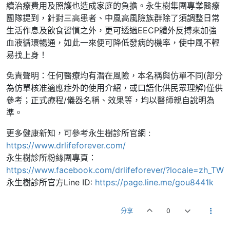
續治療費用及照護也造成家庭的負擔。永生樹集團專業醫療
團隊提到，針對三高患者、中風高風險族群除了須調整日常
生活作息及飲食習慣之外，更可透過EECP體外反搏來加強
血液循環暢通，如此一來便可降低發病的機率，使中風不輕
易找上身！
免責聲明：任何醫療均有潛在風險，本名稱與仿單不同(部分
為仿單核准適應症外的使用介紹，或口語化供民眾理解)僅供
參考；正式療程/儀器名稱、效果等，均以醫師親自說明為
準。
更多健康新知，可參考永生樹診所官網 :
https://www.drlifeforever.com/
永生樹診所粉絲團專頁：
https://www.facebook.com/drlifeforever/?locale=zh_TW
永生樹診所官方Line ID:
https://page.line.me/gou8441k
分享
0