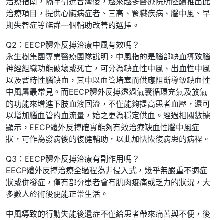
治療指南，隔年引進台灣後，越來越多醫療院所陸續推出此
治療項目，提供心臟病症者、三高、腎臟疾病、腦中風、早
期失智症等族群一個輔助改善的選擇。
Q2：EECP體外反搏治療中風有效嗎？
永生樹集團專業醫療團隊說明，中風指的是腦部缺血導致腦
神經組織功能破壞或死亡，可分為缺血性中風、出血性中風
以及暫時性腦缺血，其中以血管堵塞而供應阻斷導致缺血性
中風屬最常見。而EECP體外反搏透過氣囊循環充氣及放氣
的功能來增進下肢血液回流，不僅能夠提高患者血壓，還可
以增加腦血管的血流量，始之更為穩定供血。經過相關數據
顯示，EECP體外反搏確實能夠有效治療缺血性腦中風症
狀，可作為發病後的復健輔助，以此加快恢復病患的病程。
Q3：EECP體外反搏治療有副作用嗎？
EECP體外反搏治療全過程為非侵入式，幾乎無嚴重不適症
狀或併發症，僅有部分患者會有肌肉痠痛或乏力的狀況，大
多數人於術後便能正常生活。
中風導致的行動失能後遺症不僅給患者帶來痛苦與不便，後