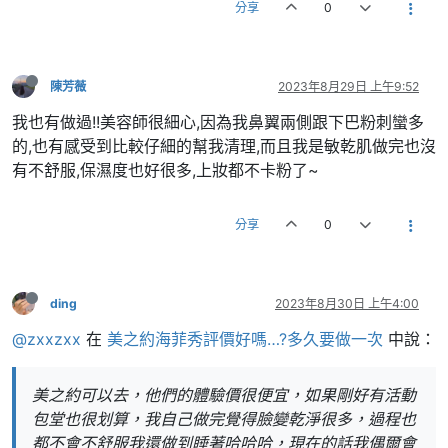
分享
0
陳芳薇
2023年8月29日 上午9:52
我也有做過!!美容師很細心,因為我鼻翼兩側跟下巴粉刺蠻多
的,也有感受到比較仔細的幫我清理,而且我是敏乾肌做完也沒
有不舒服,保濕度也好很多,上妝都不卡粉了~
分享
0
ding
2023年8月30日 上午4:00
@zxxzxx
在
美之約海菲秀評價好嗎…?多久要做一次
中說：
美之約可以去，他們的體驗價很便宜，如果剛好有活動
包堂也很划算，我自己做完覺得臉變乾淨很多，過程也
都不會不舒服我還做到睡著哈哈哈，現在的話我偶爾會