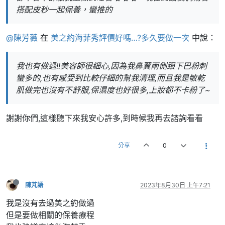
搭配皮秒一起保養，蠻推的
@陳芳薇
在
美之約海菲秀評價好嗎…?多久要做一次
中說：
我也有做過!!美容師很細心,因為我鼻翼兩側跟下巴粉刺
蠻多的,也有感受到比較仔細的幫我清理,而且我是敏乾
肌做完也沒有不舒服,保濕度也好很多,上妝都不卡粉了~
謝謝你們,這樣聽下來我安心許多,到時候我再去諮詢看看
分享
0
陳芃語
2023年8月30日 上午7:21
我是沒有去過美之約做過
但是要做相關的保養療程