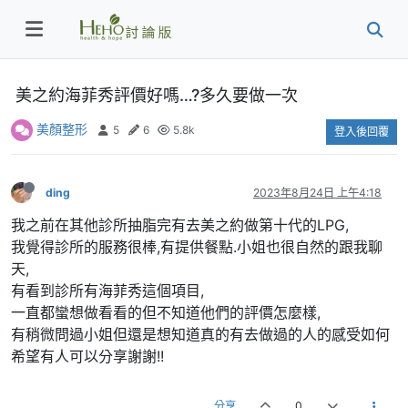
美之約海菲秀評價好嗎…?多久要做一次
美顏整形
5
6
5.8k
登入後回覆
ding
2023年8月24日 上午4:18
我之前在其他診所抽脂完有去美之約做第十代的LPG,
我覺得診所的服務很棒,有提供餐點.小姐也很自然的跟我聊
天,
有看到診所有海菲秀這個項目,
一直都蠻想做看看的但不知道他們的評價怎麼樣,
有稍微問過小姐但還是想知道真的有去做過的人的感受如何
希望有人可以分享謝謝!!
分享
0