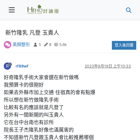
新竹隆乳 凡登 玉貴人
美顏整形
5
8
5.6k
登入後回覆
R
rf89wf
2023年9月19日 上午10:33
好奇隆乳手術大家會選在新竹做嗎
我預算卡的很剛好
如果去外縣市加上交通 住宿真的會有點爆
所以想在新竹做隆乳手術
比較有名的應該就是凡登了
另外有一間新開的叫玉貴人
它在台中台南也有診所
院長王子杰隆乳好像也滿厲害的
不知道新竹凡登跟玉貴人會比較推薦哪個