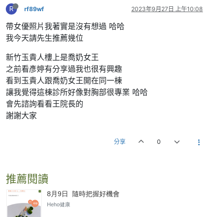
R
rf89wf
2023年9月27日 上午10:08
帶女優照片我著實是沒有想過 哈哈
我今天請先生推薦幾位
新竹玉貴人樓上是喬奶女王
之前看彥婷有分享過我也很有興趣
看到玉貴人跟喬奶女王開在同一棟
讓我覺得這棟診所好像對胸部很專業 哈哈
會先諮詢看看王院長的
謝謝大家
分享
0
推薦閱讀