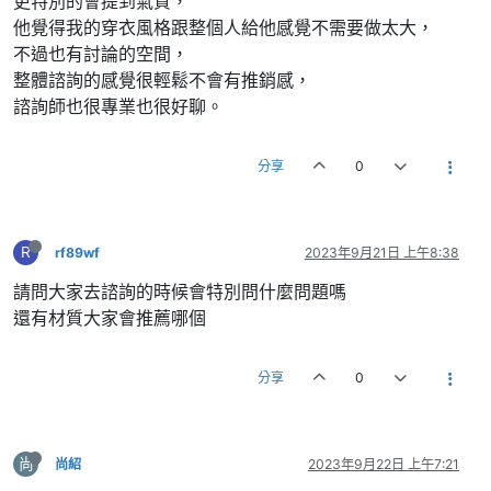
更特別的會提到氣質，
他覺得我的穿衣風格跟整個人給他感覺不需要做太大，
不過也有討論的空間，
整體諮詢的感覺很輕鬆不會有推銷感，
諮詢師也很專業也很好聊。
分享
0
R
rf89wf
2023年9月21日 上午8:38
請問大家去諮詢的時候會特別問什麼問題嗎
還有材質大家會推薦哪個
分享
0
尚
尚紹
2023年9月22日 上午7:21