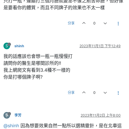
只打一瓶，連續打三個月臉就變澎不像之前苦命臉，但好像
是要看你的體質，而且不同牌子的效果也不太一樣
分享
0
S
shinh
2023年11月1日 下午12:49
我的話應該也會想一瓶一瓶慢慢打
請問你的醫生是哪間診所的!!
我上網爬文有看到3.4種不一樣的
你是打哪個牌子啊?
分享
0
李
李芳
2023年11月2日 上午8:00
@shinh
因為想要效果自然一點所以選精靈針，是在北車這