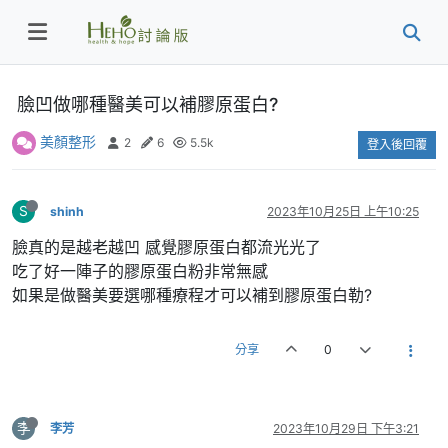
臉凹做哪種醫美可以補膠原蛋白?
美顏整形
2
6
5.5k
登入後回覆
S
shinh
2023年10月25日 上午10:25
臉真的是越老越凹 感覺膠原蛋白都流光光了
吃了好一陣子的膠原蛋白粉非常無感
如果是做醫美要選哪種療程才可以補到膠原蛋白勒?
分享
0
李
李芳
2023年10月29日 下午3:21