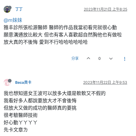
丁丁
2023年11月21日 上午8:25
@m妹妹
雅丰診所張松源醫師 醫師的作品我當初看完就很心動
願意溝通放比較大 但也有客人喜歡超自然胸他也有做啦
放大真的不後悔 愛到不行哈哈哈哈哈哈
分享
0
Beca貝卡
2023年11月22日 上午9:53
我也想知道女王波可以放多大還是軟軟又不假的
我看好多人都說要放大才不會後悔
但放大又做的成功的醫師真的要挑
很考驗醫師技術
好心動ㄚㄚㄚㄚ
先卡文章ㄌ