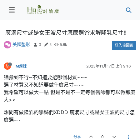
魔滴尺寸或是女王波尺寸怎麼選??求解隆乳尺寸!!
美顏整形
3
5
5.6k
登入後回覆
M
M妹妹
2023年11月17日 上午9:16
猶豫到不行~不知道要選哪個材質~~~
選了材質又不知道要做什麼尺寸~~~
我希望可以做大一點 但是不是不一定每個醫師都可以做那麼
大><
想問有做隆乳的學姊們XDDD 魔滴尺寸或是女王波的尺寸怎
麼選~~
分享
0