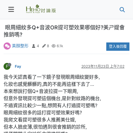
眼周細紋多Q+音波OR提可塑效果哪個好?美ㄕ媞會
推銷嗎?
美顏整形
4
8
6.1k
登入後回覆
F
Fay
2023年11月23日 上午7:02
我今天認真看了一下鏡子發現眼周細紋變好多,
化妝也感覺髒髒的,真的不能再這樣下去了…
本來想說打個Q+音波拉提一下眼周,
但意外發現提可塑這個機台,是針對紋路的機台,
不過資訊比較少一點,想問有人打過提可塑嗎?
眼周細紋很多的話打提可塑效果好嗎?
我爬文看提可塑很多人推薦美仕媞,
但本人臉皮薄,很怕遇到很會推銷的診所,