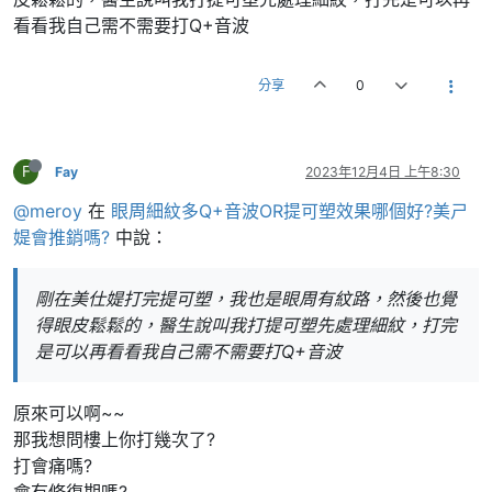
看看我自己需不需要打Q+音波
分享
0
F
Fay
2023年12月4日 上午8:30
@meroy
在
眼周細紋多Q+音波OR提可塑效果哪個好?美ㄕ
媞會推銷嗎?
中說：
剛在美仕媞打完提可塑，我也是眼周有紋路，然後也覺
得眼皮鬆鬆的，醫生說叫我打提可塑先處理細紋，打完
是可以再看看我自己需不需要打Q+音波
原來可以啊~~
那我想問樓上你打幾次了?
打會痛嗎?
會有修復期嗎?