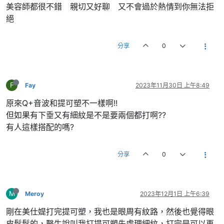
美容師都很不錯 親切又好聊 又不會過於熱情到你無法拒
絕
分享
0
F
Fay
2023年11月30日 上午8:49
原來Q+音波和提可塑不一樣啊!!
但如果有下垂又有細紋是不是要兩個都打啊??
有人這樣搭配的嗎?
分享
0
M
Meroy
2023年12月1日 上午6:39
剛在美仕媞打完提可塑，我也是眼周有紋路，然後也覺得眼
皮鬆鬆的，醫生說叫我打提可塑先處理細紋，打完是可以再