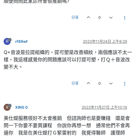
順便問問此家診所會很推銷嗎?
分享
0
R
rf89wf
2023年11月24日 上午8:29
Q+音波是拉提組織的，提可塑是改善細紋，兩個應該不太一
樣，我這樣感覺你的問題應該可以打提可塑，打Ｑ＋音波改
變不大。
分享
0
X
XING 0
2023年11月27日 上午10:19
美仕媞服務很好不太會推銷 但諮詢師也是要賺錢 還是會
問一下你要不要買課程 你說你再想一想 通常他們不會再
逼你 我是在美仕媞打Ｇ緊雷射的 我覺得醫師 護理師