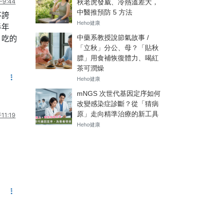
9:44
不誇
半年
，吃的
11:19