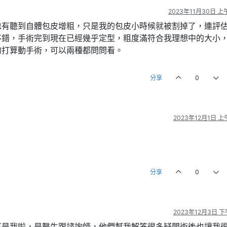
2023年11月30日 上午
也有聽到自體包皮增粗，只是我的包皮小時候就被割掉了，連評
不錯，手術完到現在已經幾乎定型，粗度滿符合我理想中的大小
的打算動手術，可以兩種都問問看。
分享
0
2023年12月1日 上午
分享
0
2023年12月3日 下午
不是我啦，是醫生跟諮詢師，他們幫我解答很多疑問術後也讓我