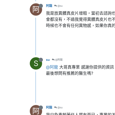
阿龍
@su
阿
我是放異體真皮片增粗，當初去諮詢
會都沒有，不過我覺得異體真皮片也
時候也不會有任何異物感，如果你真
su
@阿龍
S
@阿龍
大哥真專業 感謝你提供的資訊
最後想問有推薦的醫生嗎?
阿龍
@su
阿
我只負責躺著任人擺布而已，專業的