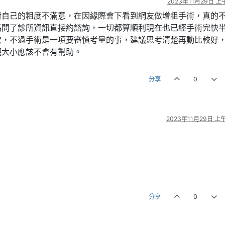
2023年11月29日 上午
對自己的粗度不滿意，在因緣際會下看到網友做增粗手術，真的
馬問了診所資訊直接約諮詢，一切都算順利現在也已經手術完快
次，不過手術是一項要審慎考量的事，建議思考清楚再動比較好
觀大小應該不會有幫助。
分享
0
2023年11月29日 上午
分享
0