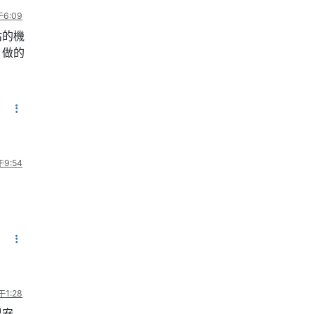
6:09
估的機
，做的
9:54
1:28
很安