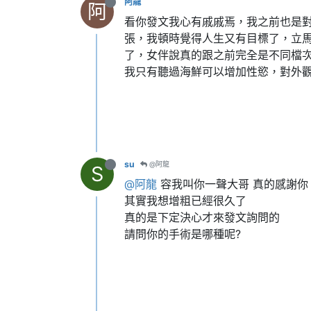
阿龍
阿
看你發文我心有戚戚焉，我之前也是
張，我頓時覺得人生又有目標了，立
了，女伴說真的跟之前完全是不同檔
我只有聽過海鮮可以增加性慾，對外
su
@阿龍
S
@阿龍
容我叫你一聲大哥 真的感謝你
其實我想增粗已經很久了
真的是下定決心才來發文詢問的
請問你的手術是哪種呢?