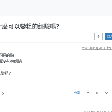
什麼可以變粗的經驗嗎?
登
2023年11月28日 上午1
舒服的點
都沒有抱怨過
變粗?
分享
0