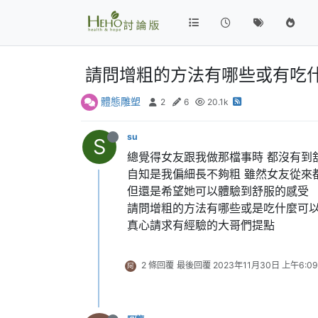
請問增粗的方法有哪些或有吃
體態雕塑
2
6
20.1k
su
S
總覺得女友跟我做那檔事時 都沒有到
自知是我偏細長不夠粗 雖然女友從來
但還是希望她可以體驗到舒服的感受
請問增粗的方法有哪些或是吃什麼可以
真心請求有經驗的大哥們提點
2 條回覆
最後回覆
2023年11月30日 上午6:09
阿