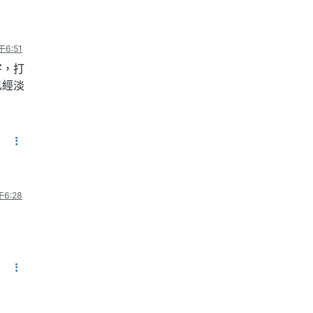
6:51
害，打
已經淡
6:28