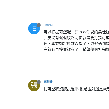
Elvira 0
E
可以打提可塑喔！原ｐｏ你說的美仕
肚皮沒有鬆但紋路明顯就是要打提可
色，本來想說應該沒救了，還好遇到
完就有直接買課程了，希望整個打完
張雅臻
張
提可塑我沒聽說過耶!他是雷射還是電