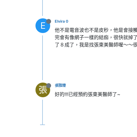
Elvira 0
E
他不是電音波也不是皮秒，他是會接
完會有像網子一樣的結痂，很快就掉
了８成了，我是找張東美醫師喔～～
張雅臻
張
好的!!!已經預約張東美醫師了~