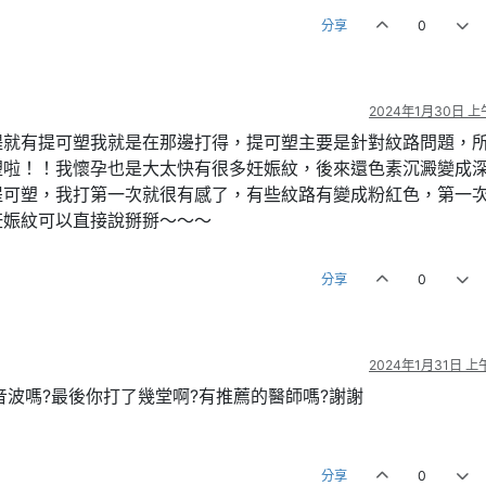
分享
0
2024年1月30日 上午
媞就有提可塑我就是在那邊打得，提可塑主要是針對紋路問題，
塑啦！！我懷孕也是大太快有很多妊娠紋，後來還色素沉澱變成
提可塑，我打第一次就很有感了，有些紋路有變成粉紅色，第一
妊娠紋可以直接說掰掰～～～
分享
0
2024年1月31日 上午
音波嗎?最後你打了幾堂啊?有推薦的醫師嗎?謝謝
分享
0