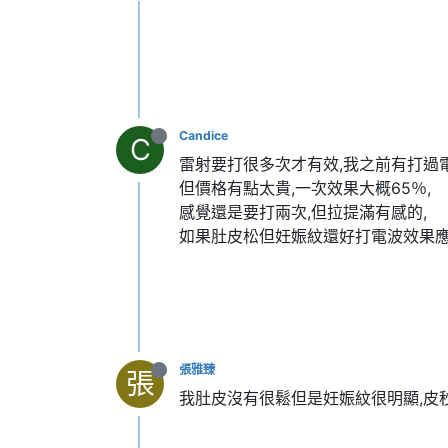
Candice
C
雷射要打很多次才有效,我之前有打過
但價格有點太貴,一次效果大概65％,
感覺還是要打兩次,但拉提滿有感的,
如果肚皮松但妊娠紋還好打電波效果應
張雅臻
張
我肚皮沒有很鬆但是妊娠紋很明顯,皮秒