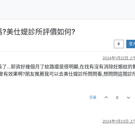
?美仕媞診所評價如何?
登
2024年1月22日 上午
長了…卸貨好幾個月了紋路還是很明顯,在找有沒有消除妊娠紋的
才會有效果啊?朋友推薦我可以去美仕媞診所問問看,想問問這間診
分享
0
2024年1月23日 上午