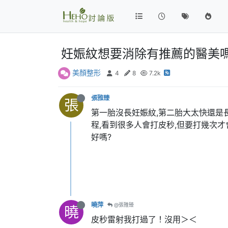
妊娠紋想要消除有推薦的醫美嗎
美顏整形
4
8
7.2k
張雅臻
張
第一胎沒長妊娠紋,第二胎大太快還是
程,看到很多人會打皮秒,但要打幾次
好嗎?
曉萍
@張雅臻
曉
皮秒雷射我打過了！沒用＞＜