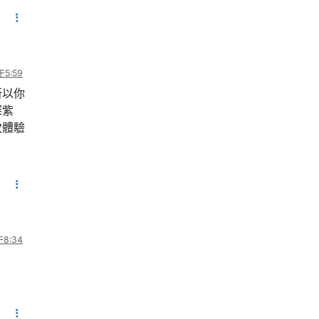
5:59
所以你
深紫
次體驗
8:34