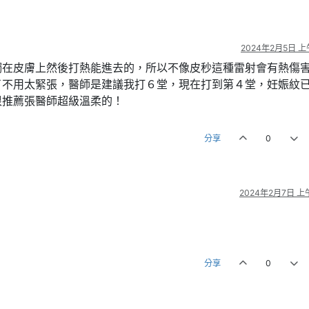
2024年2月5日 上午
觸在皮膚上然後打熱能進去的，所以不像皮秒這種雷射會有熱傷
了不用太緊張，醫師是建議我打６堂，現在打到第４堂，妊娠紋
很推薦張醫師超級溫柔的！
分享
0
2024年2月7日 上午
分享
0