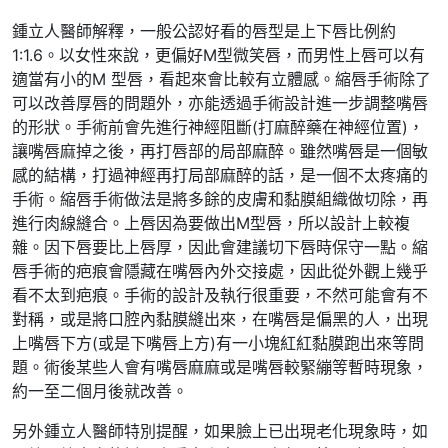
鍾立人醫師解釋，一般公認好看的唇型是上下唇比例約
1:1.6。以女性來說，更偏好M型微笑唇，而男性上唇可以有
適當有小的M 型唇，看起來會比較有立體感。縮唇手術除了
可以改善厚唇的問題外，亦能透過手術設計進一步調整嘴唇
的形狀。手術前會先進行神經阻斷(打麻醉藥在神經位置)，
讓嘴唇麻掉之後，再打唇部的局部麻醉。雖然嘴唇是一個敏
感的結構，打過神經再打局部麻醉的話，是一個不太疼痛的
手術。縮唇手術做法是將多餘的皮膚和黏膜組織做切除，再
進行肉線縫合。上唇因為要做出M型唇，所以設計上較複
雜。因下唇要比上唇厚，因此會建議切下唇時保守一點。縮
唇手術的疤痕會隱藏在嘴唇內外交接處，因此從外觀上幾乎
看不太到疤痕。手術的設計及執行很重要，不然可能會有不
對稱，或是將口腔內黏膜縫出來，在嘴唇是偏黑的人，出現
上嘴唇下方(或是下嘴唇上方)有一小塊紅紅黏膜跑出來等問
題。術後某些人會有嘴唇麻麻或是嘴唇較緊繃等暫時現象，
約一至二個月後就改善。
另外鍾立人醫師特別提醒，如果臉上已出現老化現象時，如