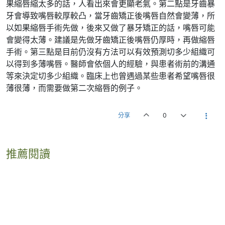
果縮唇縮太多的話，人看出來會更顯老氣。第二點是牙齒暴
牙會導致嘴唇較厚較凸，當牙齒矯正後嘴唇自然會變薄，所
以如果縮唇手術先做，後來又做了暴牙矯正的話，嘴唇可能
會變得太薄。建議是先做牙齒矯正後嘴唇仍厚時，再做縮唇
手術。第三點是目前仍沒有方法可以有效預測切多少組織可
以得到多薄嘴唇。醫師會依個人的經驗，與患者術前的溝通
等來決定切多少組織。臨床上也曾遇過某些患者希望嘴唇很
薄很薄，而需要做第二次縮唇的例子。
分享
0
推薦閱讀