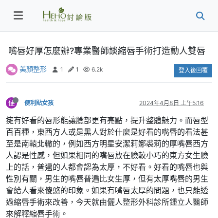
嘴唇好厚怎麼辦?專業醫師談縮唇手術打造動人雙唇
美顏整形
1
1
6.2k
登入後回覆
便
便利貼女孩
2024年4月8日 上午5:16
擁有好看的唇形能讓臉部更有亮點，提升整體魅力。而唇型
百百種，東西方人或是黑人對於什麼是好看的嘴唇的看法甚
至是南轅北轍的，例如西方明星安潔莉娜裘莉的厚嘴唇西方
人認是性感，但如果相同的嘴唇放在臉較小巧的東方女生臉
上的話，普遍的人都會認為太厚，不好看。好看的嘴唇也與
性別有關，男生的嘴唇普遍比女生厚，但有太厚嘴唇的男生
會給人看來傻憨的印象。如果有嘴唇太厚的問題，也只能透
過縮唇手術來改善，今天就由儷人整形外科診所鍾立人醫師
來解釋縮唇手術。