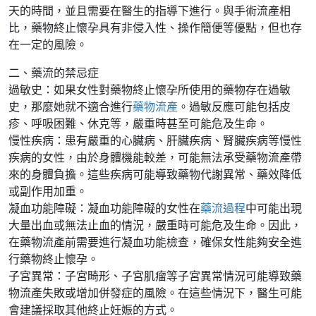
天的時間，並且需要在醫生的指導下進行。與手術流產相
比，藥物終止懷孕具有非侵入性、操作簡便等優點，但也存
在一定的風險。
二、藥流的禁忌症
過敏史：如果女性對藥物終止懷孕所使用的藥物存在過敏
史，那麼她就不適合進行
藥物流產
。過敏反應可能包括皮
疹、呼吸困難、休克等，嚴重時甚至可能危及生命。
慢性疾病：患有嚴重的心臟病、肝臟疾病、腎臟疾病等慢性
疾病的女性，由於身體機能較差，可能無法承受藥物流產帶
來的身體負擔。這些疾病可能導致藥物代謝異常、藥效降低
或副作用加重。
凝血功能障礙：凝血功能障礙的女性在
藥流過程
中可能出現
大量出血或無法止血的情況，嚴重時可能危及生命。因此，
在藥物流產前需要進行凝血功能檢查，確保女性能夠安全進
行藥物終止懷孕。
子宮異常：子宮畸形、子宮肌瘤等子宮異常情況可能導致藥
物流產失敗或增加併發症的風險。在這些情況下，醫生可能
會建議採取其他終止妊娠的方式。