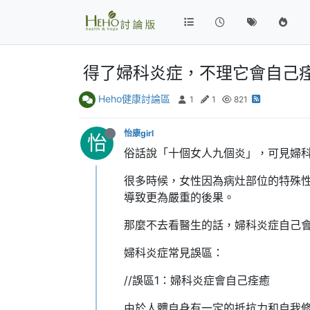
得了婦科炎症，不理它會自己
Heho健康討論區
1
1
821
怡康girl
怡
俗話說「十個女人九個炎」，可見婦
很多時候，女性因為病灶部位的特殊
導致更為嚴重的後果。
那麼不去看醫生的話，婦科炎症自己
婦科炎症常見誤區：
//誤區1：婦科炎症會自己痊癒
由於人體自身有一定的抵抗力和自我