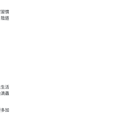
潔習慣
，陰道
性生活
染滴蟲
要多加