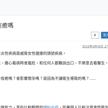
痊癒嗎
登
2024年5月18日 上午
科炎性疾病是威脅女性健康的頭號疾病。
性，擔心看病時會尷尬，和任何人都難說出口，不樂意去看醫生
會痊癒嗎？會影響懷孕嗎？是因為不講衛生導致的嗎？……
修復能力，某些比較輕微的
婦科炎症
，如果個人比較注意會陰衛