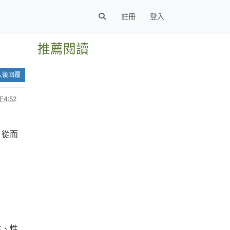
註冊
登入
推薦閱讀
入後回覆
4:52
，從而
生、性