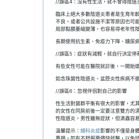
//誤區4：沒有性生活，就不會得陰道
臨床上絕大多數陰道炎患者是生育年
不良，或者公共設施不潔等原因也可
局部黏膜萎縮變薄，也容易得老年性
長期使用抗生素、免疫力下降、糖尿
//誤區5：症狀有減輕，就自行決定停
有些女性可能在醫院就診後，一開始
如念珠菌性陰道炎、盆腔炎性疾病不
//誤區6：忽視伴侶對自己的影響
性生活對菌群平衡有很大的影響，尤
的女性在同房前後一定要注意雙方的
性陰道炎，男性雖無症狀，但滴蟲容
溫馨提示：
婦科炎症
影響的不僅是身
重視，如有不舒服要儘快就醫，以免