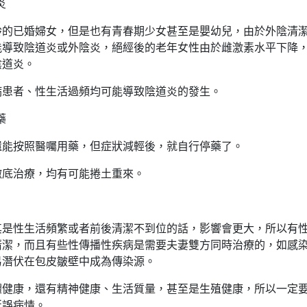
炎
齡的已婚婦女，但是也有青春期少女甚至是嬰幼兒，由於外陰清
能導致陰道炎或外陰炎，絕經後的老年女性由於雌激素水平下降
陰道炎。
病患者、性生活過頻均可能導致陰道炎的發生。
藥
還能按照醫囑用藥，但症狀減輕後，就自行停藥了。
徹底治療，均有可能捲土重來。
其是性生活頻繁或者前後清潔不到位的話，影響會更大，所以有
清潔，而且有些性傳播性疾病是需要夫妻雙方同時治療的，如感
易潛伏在包皮皺壁中成為傳染源。
體健康，還有精神健康、生活質量，甚至是生殖健康，所以一定
延誤病情。