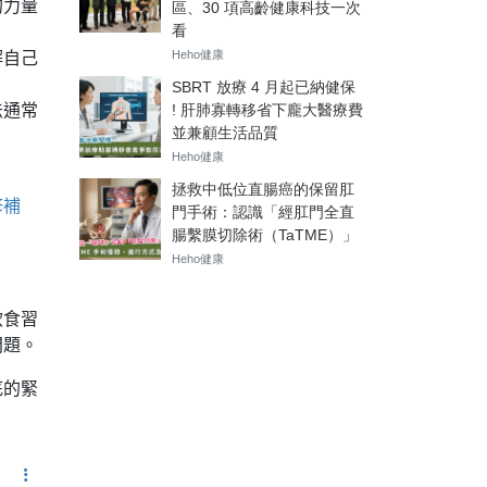
的力量
解自己
法通常
修補
飲食習
問題。
底的緊